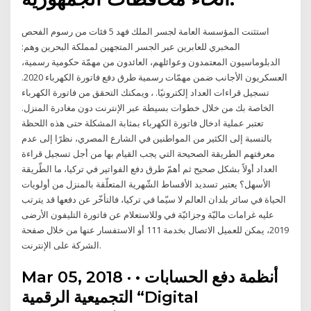
استثنت المؤسسة العامة لجسر الملك فهد 5 فئات من رسوم الفحص
المخبري للعابرين عبر الجسر المتجهين لمملكة البحرين وهم:
الدبلوماسيون المعتمدون وعوائلهم، العائدون من مهمّة حكومية رسمية،
العسكريون الأجانب ضمن مهمّات رسمية طرق دفع فاتورة الكهرباء 2020.
تسجيل قراءات العداد إلكترونيًا. ، ويمكنك التحقق من فاتورة الكهرباء
الخاصة بك من خلال خطوات بسيطة عبر الإنترنت دون مغادرة المنزل.
تعتبر عملية ادخال فاتورة الكهرباء بمثابة المشكلة حتى هذه اللحظة
بالنسبة إلى الكثير من المواطنين في الشارع المصري، نظرًا إلى عدم
معرفتهم الطريقة الصحيحة التي يجب القيام بها من أجل تسجيل قراءة
العداد أولاً بشكل صحيح ثم أهمّ طرق دفع الفواتير في تركيا، ما الطّريقة
الأسهل؟ يعتبر تسديد الأقساط الشّهرية المتعلّقة بالمنزل من أولويات
الحياة في سائر بلدان العالم لا سيّما في تركيا، فالتأخّر عن دفعها قد يترتب
عليه غرامات ماليّة وجزائيّة في وللاستعلام عن فاتورة التليفون الأرضى
2019، يمكن للعميل الاتصال بخدمة 111 أو الاستفسار عنها من خلال صفحة
الشركة على الإنترنت.
Mar 05, 2018 · • أنظمة دفع الحسابات
التجميعية الرقمية “Digital