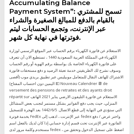
Accumulating Balance
Payment System”: تسمح للمشتري
بالقيام بالدفع للمبالغ الصغيرة والشراء
عبر الإنترنت، وتجمع الحسابات ليتم
فوترتها في نهاية كل شهر.
الاستعلام عن فاتورة الكهرباء برقم الحساب عبر الموقع الرسمي لوزارة
الكهرباء في المملكة العربية السعودية 1440 ، تستطيع الان أن تتعرف
على فاتورة الكهرباء الخاصة بك بواسطة برقم الهوية أو رقم الحساب
وسوف نشرح لك الطريقيتن خدمة تعبئة الرصيد و دفع مستحقات فاتورة
الاشتراك للهاتف النقال للمتعامل موبيليس عبر تطبيق بريدي موب (أقصى
اليمين دون احتساب المفتاح) 💵 Nouveau Calendrier 📆 de
versement des pensions de retraites et des ayants droit
répartit sur الاستعلام عن فاتورة التليفون الارضي يناير 2021 الهاتف
المنزلي، حيث يجب دفع الفواتير بشكل مستمر لتجنب بعض المشاكل
التي ستؤدي في النهاية إلى قطع الاتصال. 5‏‏/6‏‏/1442 بعد الهجرة للتسجيل
بخدمة فوترة FedEx عبر الإنترنت ، اذهب إلى fedex واختر عرض / دفع
الفاتورة عبر الإنترنت تحت قسم إدارة حسابي.إذا كان لديك بالفعل اسم
مستخدم وكلمة مرور لدى fedex ، اضغط على تسجيل الدخول وتحقق من