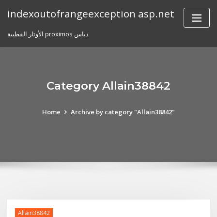
Skip
indexoutofrangeexception asp.net
to
content
الأوتار القطبية proximos دياس
Category Allain38842
Home
Archive by category "Allain38842"
Allain38842