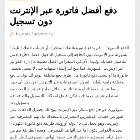
دفع أفضل فاتورة عبر الإنترنت
دون تسجيل
by
Mark Zuckerberg
"الدفع السريع" –. قم بدفع فاتورة هاتفك المتحرك أو حساب خطك الثابت
من du بسهولة عبر الإنترنت دون الحاجة إلى تسجيل الدخول. فقط أدخل
تفاصيل حسابك. ولنبدأ الآن في استعراض أفضل تطبيقات إدارة الفواتير
عبر الإنترنت: الشهرية، كما يتيح لك إنشاء تنبيهات حتى لا تنسى تحصيل
فاتورة ما أو تنسى دفع فاتورة ما، طرق دفع مختلفة. نوفر لك بوابات دفع
مختلفة وآمنة للغاية ، لقبول المدفوعات عبر الإنترنت الآن دون أي جهد!
رابط عرض خدماتك او منتجاتك. من خلال نماذج فواتيرك المخصصة
٬تستطيع عرض خدماتك بشكل افضل لعملائك التسجيل والتعاقد. قم
بتسجيل بعد
سوفورت هو حل دفع مبتكر عبر الإنترنت يتيح لك تحصيل الدفعات على
الفور من حساب المشترين المصرفي باستخدام بياناتهم المصرفية عبر
الإنترنت، وهو يعمل في 15 دولة أوروبية. طريقة دفع فاتورة الكهرباء.
تسديد الفواتير يكون إما عبر الهاتف المصرفي، وهذه الطريقة تتم من
خلال قيام المستفيد بالاشتراك في خدمة الهاتف المصرفي للبنك الذي