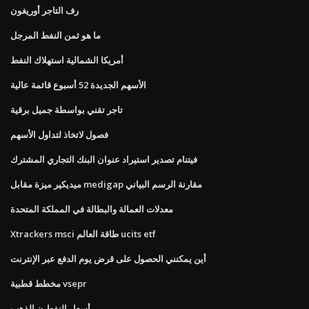
رف التاجر أوريغون
ما هو ثمن النفط المرجل
أمريكا الشمالية استهلاك النفط
الأسهم الجديدة 52 أسبوع قائمة عالية
تاجر تقني بواسطة جميل برقية
فصول لاتخاذ لتداول الأسهم
فيتنام تصدير استيراد عنوان البنك التجاري المشترك
ميديكير ميزة مقابل medigap مقارنة الرسم البياني
معدلات العمالة والبطالة في المملكة المتحدة
Xtrackers msci طاقة العالم ucits etf
أين يمكنني الحصول على قرض يوم الدفع عبر الإنترنت
مخطط قطبية vsepr
أسعار النفط ن الذهب