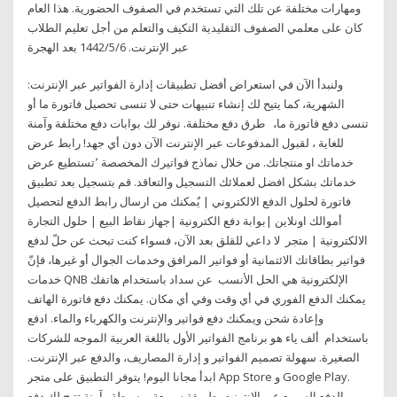
ومهارات مختلفة عن تلك التي تستخدم في الصفوف الحضورية. هذا العام
كان على معلمي الصفوف التقليدية التكيف والتعلم من أجل تعليم الطلاب
عبر الإنترنت. 6‏‏/5‏‏/1442 بعد الهجرة
ولنبدأ الآن في استعراض أفضل تطبيقات إدارة الفواتير عبر الإنترنت:
الشهرية، كما يتيح لك إنشاء تنبيهات حتى لا تنسى تحصيل فاتورة ما أو
تنسى دفع فاتورة ما، طرق دفع مختلفة. نوفر لك بوابات دفع مختلفة وآمنة
للغاية ، لقبول المدفوعات عبر الإنترنت الآن دون أي جهد! رابط عرض
خدماتك او منتجاتك. من خلال نماذج فواتيرك المخصصة ٬تستطيع عرض
خدماتك بشكل افضل لعملائك التسجيل والتعاقد. قم بتسجيل بعد تطبيق
فاتورة لحلول الدفع الالكتروني | يٌمكنك من ارسال رابط الدفع لتحصيل
أموالك اونلاين |بوابة دفع الكترونية |جهاز نقاط البيع | حلول التجارة
الالكترونية | متجر لا داعي للقلق بعد الآن، فسواء كنت تبحث عن حلّ لدفع
فواتير بطاقاتك الائتمانية أو فواتير المرافق وخدمات الجوال أو غيرها، فإنّ
خدمات QNB الإلكترونية هي الحل الأنسب عن سداد باستخدام هاتفك
يمكنك الدفع الفوري في أي وقت وفي أي مكان. يمكنك دفع فاتورة الهاتف
وإعادة شحن ويمكنك دفع فواتير والإنترنت والكهرباء والماء. ادفع
باستخدام ألف ياء هو برنامج الفواتير الأول باللغة العربية الموجه للشركات
الصغيرة. سهولة تصميم الفواتير و إدارة المصاريف، والدفع عبر الإنترنت.
ابدأ مجانا اليوم! يتوفر التطبيق على متجر App Store و Google Play.
الدفع السريع عبر الإنترنت. طريقة سريعة وبسيطة وآمنة تتيح لك دفع