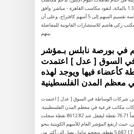
قطاع السيارات. وارتفعت أسهم قطاع السيارات بنحو 1.3 بالمائة، لتقود مكاسب القاهرة - مباشر: وافق
مجلس إدارة شركة العربية لإدارة وتطوير الأصول، على دراسة تقسيم السهم إلى 5 أسهم كاقتراح، وعلى أن
تب زكي هاشم للاستشارات القانونية للمفاضلة
بينهم
 في بورصة نابلس بـمؤشر
ي السوق [ عدل ] اعتمدت
كأعضاء فيها ويوجد لهذه
س. شركات الوساطة في السوق [ عدل ] اعتمدت
ات مكاتب فرعية في معظم المدن الفلسطينية.
أغلق مؤشر الأسهم السعودية الرئيسية اليوم الأحد منخفضاً 76.71 نقطة ليقفل عند 8612.82 نقطة سجلت
 حيث ارتفع المؤشر العام للأسهم الكويتية بنحو