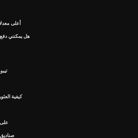
أعلى معدلا
هل يمكنني دفع ا
تيبو
كيفية العثو
تقرير الائتم
صناديق 