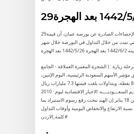
عد الهجرة
29‏‏/5‏‏/1442 بعد الهجرة عمان 2 كانون الأول (بترا)- أظهرت الإحصاءات الصادرة عن بورصة عمان، أن قيمة
لتي تمت من خلال التداول في البورصة خلال شهر
حلة زيارة : ( الشجرة المعمرة العملاقة - الجامع
مؤشر الأسهم السعودية الرئيسية، اليوم الإثنين،
مرتفعاً 54.84 نقطة؛ ليقفل عند مستوى 8667.66 نقطة، وبتداولات بلغت قيمتها 7.3 مليارات ريال Feb 01,
2010 · بورصة الاسهم السعودية > المنتدى الرئيسي > الأسهـــم السعـــوديــــه: الاخبار الاقتصادية ليوم
السبت الموافق 16/1/1431هـ قالت مصادر لرويترز الاثنين 18 يناير إن الهند تبحث رفع رسوم الاستيراد بما
بة الارتفاع والانخفاض اليومية وأوقات التداول
#كلمة_الاردن