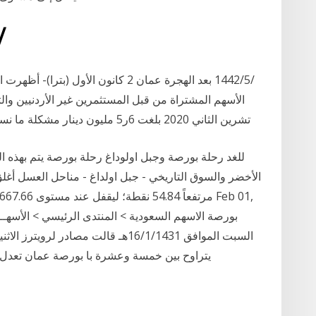
29‏‏/5‏‏/1442 ب
الأسهم المشتراة من قبل المستثمرين غير الأردنيين وا
تشرين الثاني 2020 بلغت 6ر5 مليون دينار مشكلة ما نسبته 2‏‏/6‏‏/1442 بعد الهجرة 26‏‏/5‏‏/1442 بعد الهجرة
للغد رحلة بورصة وجبل اولوداغ رحلة بورصة يتم بهذه الر
الأخضر والسوق التاريخي - جبل اولداغ - مناحل العسل أغلق 
يتراوح بين خمسة وعشرة با بورصة عمان تعدل نس