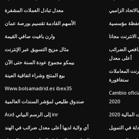
الاتحاد الزامبي
معدل تبادل العملات المشفرة
فظة مؤسسية
الأسهم القادمة تقسيم بورصة عمان
لانترنت مجانا
وارن بافيت صافي القيمة
دافعي الضرائب
مثال مزيج التسويق عبر الإنترنت
أعلى معدل
بيمكو مجموع عودة السنة حتى الآن
ترنت المعاملات
بيع المنتج وشراء اتفاقية العينة
سنغافورة
Www.bolsamadrid.es ibex35
Cambio ofici
2020
صندوق طليعي لمؤشر السندات العالمية
لمالية 2020
Aud إلى الرسم البياني inr
دلة في التمويل
أي ولاية لديها أعلى معدل ضرائب في الهند