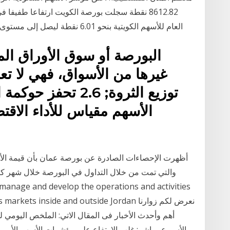
8612.82 نقطة سجلت بورصة الكويت ارتفاعا طفيف
العام للأسهم الكويتية بنحو 6.01 نقطة ليصل إلى مستوى 5,687.17 نقطة، وبحجم تداول يصل إلى أكثر من
البورصة أو سوق الأوراق الم
الأسهم مقياس للأداء الاق
أظهرت الإحصاءات الصادرة عن بورصة عمان بأن قيمة الأس
erivatives markets inside and outside Jordan
أهم وأحدث الأخبار فى المقال الاتي: الملخص اليومي 
الأسبوع مباشر: غلب الارتفاع على مؤشرات الأسهم الأوروب