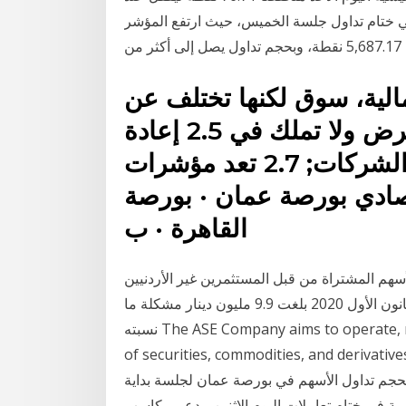
ا في ختام تداول جلسة الخميس، حيث ارتفع المؤشر
الية، سوق لكنها تختلف عن
غيرها من الأسواق، فهي لا تعرض ولا تملك في 2.5 إعادة
توزيع الثروة; 2.6 تحفز حوكمة الشركات; 2.7 تعد مؤشرات
تصادي بورصة عمان · بورصة
القاهرة · ب
هم المشتراة من قبل المستثمرين غير الأردنيين
والتي تمت من خلال التداول في البورصة خلال شهر كانون الأول 2020 بلغت 9.9 مليون دينار مشكلة ما
نسبته The ASE Company aims to operate, manage and develop the operations and activities
of securities, commodities, and d نعرض لكم زوارنا
لحجم تداول الأسهم في بورصة عمان لجلسة بداية
ية في ختام تعاملات اليوم الإثنين، بدعم مكاسب