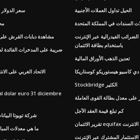
الحيل تداول العملات الأجنبية
سعر الدولار ب
ت السندات في المملكة المتحدة
مح
لضرائب الفيدرالية عبر الإنترنت
مشاهدة دبابات القرش على ا
باستخدام بطاقة الائتمان
ضريبة على المدخرات الفائدة ل
تعدين الذهب الأوراق المالية
 دي كامبيو هيستوريكو كوستاريكا
الاتحاد الغربي على الان
Stockbridge الكثير
al dolar euro 31 diciembre
ر على معدل بطالة القوى العاملة
كم تبلغ قيمة العقد الآجل
شركة تويوتا البيانات ا
ان equifax على الانترنت
ما هي معدلات المبا
الاستثمار المشترك عبر الإنترنت