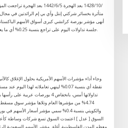
متأثرة بخسائر شركتي إنتل وآي بي إم الرائدتين في مجال ا
جلسة تداولات اليوم على تراجع بنسبة 0.25% أي ما يعادل 116 نقطة، وأقفل عند مستوى 45868 نقطة.
تداولاتها أمس، بانخفاض 4 بورصات عرب
والكويتي بنسبة 0.4% سمي مؤشر أسعار الأ
السوق [ عدل ] اعتمدت السوق تسع شركات وساطة كأعضا