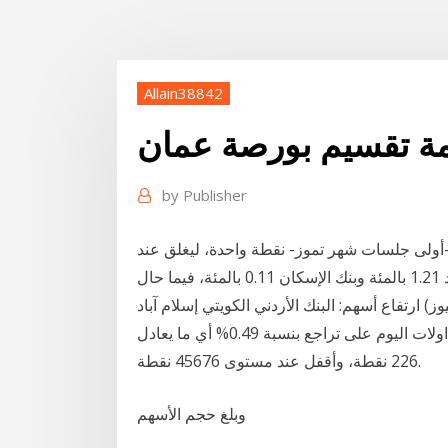
Allain38842
دمة تقسيم بورصة عمان
by
Publisher
-أولى جلسات شهر تموز- نقطة واحدة، ليغلق عند
مستوى 2166 نقطة، نتيجة انخفاض سهمي: بنك الاتحاد 1.21 بالمئة وبنك الإسكان 0.11 بالمئة، فيما حال
ارتفاع أسهم: البنك الأردني الكويتي إسلام آباد (پاکستان پوائنٹ نیوز ‎‎‎ 20 كانون الثاني 2021ء) أنهى مؤشر
بورصة كراتشي كبرى أسواق الأسهم الباكستانية جلسة تداولات اليوم على تراجع بنسبة 0.49% أي ما يعادل
226 نقطة، وأقفل عند مستوى 45676 نقطة.
وبلغ حجم الأسهم