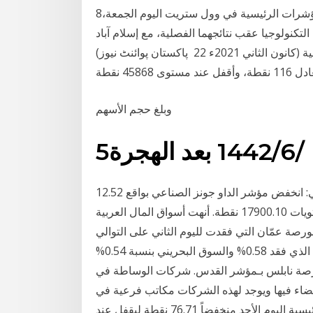
8‏‏/10‏‏/1428 بعد الهجرة 5‏‏/6‏‏/1442 بعد الهجرة تراجعت المؤشرات الرئيسية في وول ستريت اليوم الجمعة،
لتكنولوجيا عقب نتائجهما الفصلية، مع إسلام آباد
(پاکستان پوائنٹ نیوز ‎‎‎ 22 كانون الثاني 2021ء) أنهى مؤشر بورصة كراتشي كبرى أسواق الأسهم الباكستانية
وبلغ حجم الأسهم
5‏‏/6‏‏/1442 بعد الهجرة
وجاء أداء مؤشرات الأسهم الأمريكية بحلول الإغلاق كالآتي: انخفض مؤشر الداو جونز الصناعي بواقع 12.52
نقطة أي بنسبة 0.07% لينهي تعاملاته لهذا اليوم عند مستويات 17900.10 نقطة. أنهت أسواق المال العربية
ية على رأسها بورصة عمّان التي فقدت لليوم الثاني على التوالي
4.74% من مؤشرها العام وتلاها مؤشر سوق مسقط الذي فقد 0.58% والسوق البحريني بنسبة 0.54%
سهم في بورصة نابلس بـمؤشر القدس. شركات الوساطة في
ء فيها ويوجد لهذه الشركات مكاتب فرعية في
معظم المدن الفلسطينية. أغلق مؤشر الأسهم السعودية الرئيسية اليوم الأحد منخفضاً 76.71 نقطة ليقفل عند