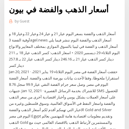
أسعار الذهب والفضة في بيون
by
Guest
أسعار الذهب والفضة بسعر اليوم عيار 21 و عيار 24 وعيار 22 وعيار 18 و
أوقية الفضة 3agel.news أسعار الذهب والفضة اليوم ننشر فيما يلي
أسعار الذهب و الفضة في ليبيا بالسوق الموازي بمختلف المعايير والانواع
اليوم الثلاثاء 29 ديسمبر 2020: • اسعار الذهب: كسر الذهب عيار 18 بـ 211
دينار كسر الذهب عيار 21 بـ 246.16 دينار كسر الذهب عيار 22 بـ 257.8
دينار كسر
Jan 20, 2021 · حققت أسعار الفضة في مصر اليوم الثلاثاء 19 يناير 2021،
استقرارا ملحوظا، وفقا لأحدث بيانات بورصة الذهب والفضة. أسعار الفضة
اليوم في مصر. وصل سعر جرام الفضة النقي عيار 99.9 سجل 8.76
جنيهات. Jan 12, 2021 · للاشتراك بخدمة الرسائل القصيرة SMS للحصول
على أسعار العملات بشكل يومي وأخبار اقتصادية أخرى من سعر الذهب
والفضة واسعار النفط في الأسواق العالمية، وسوق فلسطين وغيره من
الاخبار التي تهمكم أقدم لكم أسعار الذهب والفضة Gold and Silver
اليوم فى مصر Egypt وتقديم معلومات اقتصادية هامة للمهتمين بعالم
الذهب Gold والمستثمرين لأرتباط الذهب بالاقتصاد العالمى حيث مع
تدهور الأقتصادى لبعض الدول الدول العربية والعالمية يبقى وتوقع الخبير