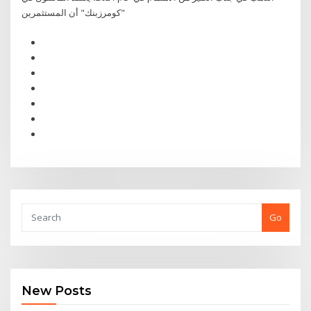
"كومرزبنك" أن المستثمرين
Go
New Posts