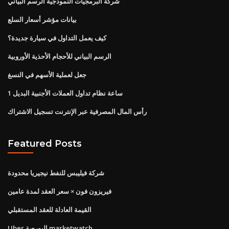
شركة البرمجيات النموذجية الرسم البياني
بيانات مؤشر أسعار السلع
كيف يعمل التداول في سيارة جديدة؟
الرسم البياني للأحجام الأحذية الأوروبية
جعل لعملية الأسهم في النسغ
1 ساعة نظام تداول العملات الأجنبية البديل
رأس المال المصرفية عبر الإنترنت تسجيل الاشتراك
Featured Posts
شركة فيليبس للنفط نيجيريا محدودة
فيريزون فون × سعر العقد لمدة عامين
القيمة العادلة للعقد المستقبلي
Uber البورصة marketwatch