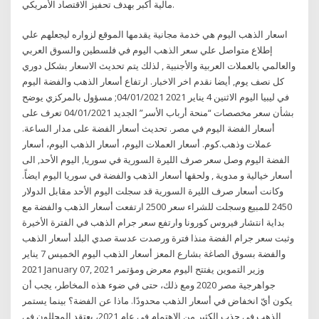
مالية أكبر بهدف تحفيز الاقتصاد الأمريكي.
اسعار الذهب اليوم هي خدمة مجانية يقدمها الموقع لزواره ليجعلهم علي
إطلاع متواصل علي سعر الذهب اليوم في فلسطين والسوق العربي
والعالمي بالعملات العربية والأجنبية , لذلك يتم تحديث الاسعار بشكل دوري
كل نصف يوم, أيضا نقدم اخر الاخبار. ارتفاع أسعار الذهب والفضة اليوم
في ليبيا اليوم الاثنين 4 يناير 2021 04/01/2021; مسؤول بالمركزي يوضح
بشأن سعر مخصصات “منحة أرباب الأسر” الجديد 04/01/2021 تعرف على
أسعار الفضة اليوم في مصر. تحديث أسعار الفضة على مدار الساعة.
عملات وذهب.كوم. أسعار العملات اليوم، أسعار الذهب اليوم، أسعار
الفضة اليوم وصل سعر صرف الليرة السورية في سوريا, اليوم الأحد, الى
أسعار خيالية و مدوية , ولحقها أسعار الذهب والفضة في سوريا اليوم ايضاً.
وكانت أسعار صرف الليرة السورية قد سجلت اليوم الأحد مقابل الدولار
2450 للمبيع وسجلت للشراء سعر 2500 ارتفعت أسعار الذهب والفضة مع
بداية انتشار فيروس كورونا وارتفع سعر جرام الذهب في الفترة الأخيرة
وثبت سعر جرام الفضة منذا فترة ورصدت عدسة صدي البلد أسعار الذهب
والفضة بسوق الصاغة بشارع المعز أسعار الذهب اليوم الخميس 7 يناير
2021 January 07, 2021 وزير التموين يفتتح اليوم معرض ومؤتمر
جواهرجية مصر 2020 ومع ذلك، حتى في ضوء هذه المخاطر، يجب أن
يكون أيّ انخفاض في أسعار الذهب محدودًا. ماذا عن الفضة؟ بينما يستمر
الذهب في جذب الكثير من الاهتمام في عام 2021، يعتقد المحللون في