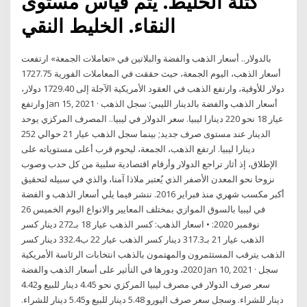
كتلة الخليط. يتم قياس مستوى
النقاء. الخليط النقي
بالدولار.. أسعار الذهب والفضة والبلاتين في «تعاملات الجمعة» ارتفعت
أسعار الذهب، اليوم الجمعة، حيث حققت في المعاملات الفورية 1727.75
دولار للأوقية، وارتفع الذهب في العقود الأمريكية الآجلة إلى 1729.40 دولار،
وارتفع Jan 15, 2021 · أسعار الذهب والفضة بالدينار الليبي: سجل الذهب
عيار 18 نحو 220 دينارا ليبيا. سعر الدولار في ليبيا.. المصرف المركزي يوحد
الدينار عند مستوى صرف جديد; بينما سجل الذهب عيار 21 حوالي 252
دينارا ليبيا. ارتفع الذهب، الجمعة، ليحوم قرب أعلى مستوياته على
الإطلاق، إذ أثار تراجع الدولار وأرقام اقتصادية سلبية من كل حدب وصوب
نزوحا نحو المعدن الأصفر الذي يُعتبر ملاذا آمنا، والذي في سبيله لتحقيق
أكبر مكسب شهري منذ فبراير 2016. ننشر فيما يلي أسعار الذهب و الفضة
في ليبيا بالسوق الموازي بمختلف المعايير والانواع اليوم الخميس 26
نوفمبر 2020: • اسعار الذهب: كسر الذهب عيار 18 بـ272 دينار كسر
الذهب عيار 21 بـ317.3 دينار كسر الذهب عيار 22 ب332.4 دينار كسر
الذهب يترقب المستثمرون والمهتمون بالذهب انتخابات الرئاسة الأمريكية
2020، ودورها في التأثير على أسعار الذهب والفضة Jan 10, 2021 · سجل
سعر صرف الدولار في مصرف ليبيا المركزي نحو 4.45 دينار للبيع و4.42
دينار للشراء. وسجل سعر صرف اليورو 5.48 دينار للبيع و5.45 دينار للشراء.