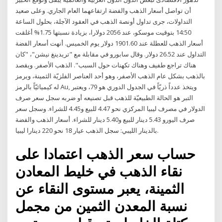
أن تواصل أسعار الذهب والفضة ارتفاعهما العام الجاري. وعلى صعيد
التداولات، جرى تداول أونصة الذهب في العقود الآجلة، بحلول الساعة
14:50 بتوقيت موسكو، عند 2056 دولارا، بزيادة نسبتها 1.75% أغلقت
أسعار الذهب للعطلة عند 1901.60 دولار يوم الخميس. أنهت أسعار الفضة
التداول عند 26.52 دولار. وقال سابورو في مقابلة مع "تريدينغ نيشن"، "كان
هناك تراجع طفيف وهناك تكهنات حول السبب". الذهب الأصفر. ويقصد
بالذهب بشكل عام الذهب الأصفر، وهو أحد العناصر الفلزيّة الثمينة، ويرمز
له كيميائيّاً بالرمز Au, ويتخذ عدداً ذريّاً في الجدول الدوري هو 79، ويعتبر
التبر هو الحالة الطبيعيّة للذهب قبل تصنيعه أو ضربه سجل سعر صرف
الدولار في مصرف ليبيا المركزي نحو 4.47 للبيع و4.45 للشراء. وسجل سعر
صرف اليورو 5.43 دينار للبيع و5.40 دينار للشراء. أسعار الذهب والفضة
بالدينار الليبي: سجل الذهب عيار 18 نحو 220 دينارا ليبيا.
حساب سعر الذهب اعتمادا على
نقاء الذهب في خليط المعادن
الثمينة، يعبر مستوى النقاء عن
نسبة المعدن الثمين من مجمل