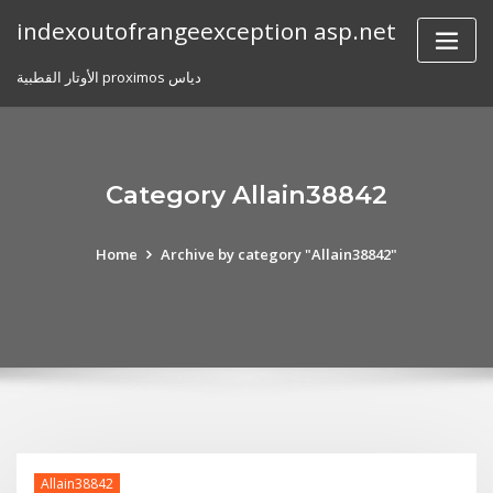
Skip
indexoutofrangeexception asp.net
to
content
الأوتار القطبية proximos دياس
Category Allain38842
Home
Archive by category "Allain38842"
Allain38842