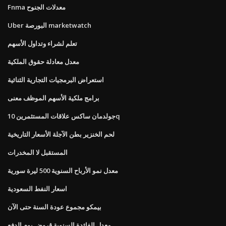
Fnma معدلات الجنوح
Uber البورصة marketwatch
تعلم لشراء وتداول الأسهم
معدل معادلة حقوق الملكية
استعراض البرمجيات التجارية الثنائية
برامج ملكية الأسهم الموظف معنى
جولدمان ساكس علاقات المستثمرين 10q
لحم الخنزير بطن الآجلة الأسعار التاريخية
المستقبل لا المخدرات
معدل نمو الأرباح السنوية 500 ليرة سورية
اسعار النفط السعودية
بيمكو مجموع عودة السنة حتى الآن
معدل الفائدة السنوية قروض يوم الدفع