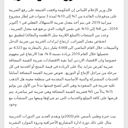
قال وزير الإعلام اللبناني إن الحكومة وافقت الجمعة على رفع الضريبة
على مدفوعات الفائدة من 7% إلى 10% لمدة 3 سنوات في إطار مشروع
ميزانية 2019. في يتم أخذ معدل ضريبة الاستهلاك الفعلي في 1 أكتوبر
2019 ، من 8% إلى 10%. في نفس الوقت الذي يرتفع فيه معدل الضريبة ،
وعدد من المنتجات (السلع اللازمة مثل الاطعمه والبقالة) لتطبيق مع
انخفاض معدل الضرائب. ارتفاع ايرادات الخزينة من ضريبة الدخل
والمبيعات خلال العام الماضي الى 4.668 مليار دينار بالمقارنة مع ‏‏4.323 تم
تحصيلها خلال العام 2019 بزيادة نسبته 8 %، هذا الارتفاع غير مفهوم
خصوصا وان الاقتصاد الاردني كما بقية الاقتصادات ضريبة القيمة المضافة
ضريبة تُفرض بتزايد بناءً على الزيادة في قيمة المنتج أو الخدمة في كل
مرحلة من مراحل الإنتاج أو التوزيع.. تعوض ضريبة القيمة المضافة أساسًا
الخدمات المشتركة والبنية الأساسية المقدمة في منطقة معينة هل الذهب
عليه ضريبة في السعودية وهي التي تُصبح قيمتها بدءاً من الأول من يوليو
15% بدلاً من 5% فضريبة القيمة المضافة وهي ضريبة غير مباشرة، يتم
فرضها على كافة السِلع والخدمات التي تم شراؤها وبيعها من المنشآت مع
وجود
بيت خبرة وطني تأسس عام (2003م) ويقدم العديد من الدورات التدريبية
مثال على ذلك دورة ادارة المشاريع الأحترافية ودروة الموارد البشرية