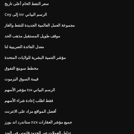
سعر النفط الخام أعلى تاريخ
Cny إلى inr الرسم البياني
مجموعة العمل العالمية الجديدة للنفط والغاز
موقف طويل المستقبل مذهب الحد
معدل الفائدة الضريبية لنا
مؤشر التنمية البشرية للولايات المتحدة
مخطط سوينغ التفوق
قيمة السوق البزموت
مؤشر الأسهم tsx الرسم البياني
فقط اطلب إعادة شراء الأسهم
أفضل المواقع مزاد على الانترنت
ستاندرد اند بورز nzx جميع مؤشر العقارات
تداول العملات عبر الحدود قانوني في الهند