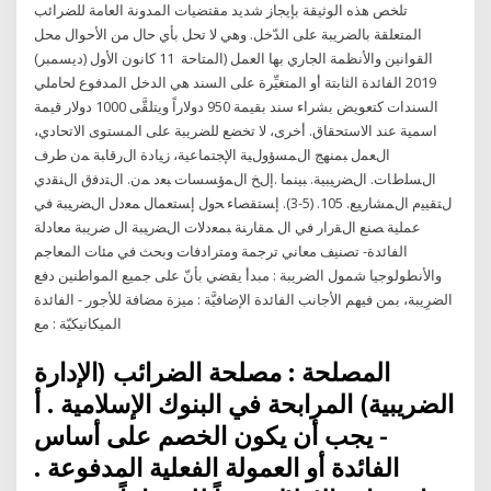
تلخص هذه الوثيقة بإيجاز شديد مقتضيات المدونة العامة للضرائب
المتعلقة بالضريبة على الدّخل. وهي لا تحل بأي حال من الأحوال محل
القوانين والأنظمة الجاري بها العمل (المتاحة 11 كانون الأول (ديسمبر)
2019 الفائدة الثابتة أو المتغيِّرة على السند هي الدخل المدفوع لحاملي
السندات كتعويض بشراء سند بقيمة 950 دولاراً ويتلقَّى 1000 دولار قيمة
اسمية عند الاستحقاق. أخرى، لا تخضع للضريبة على المستوى الاتحادي،
اﻝﻌﻤل ﺒﻤﻨﻬﺞ اﻝﻤﺴؤوﻝﻴﺔ اﻹﺠﺘﻤﺎﻋﻴﺔ، زﻴﺎدة اﻝرﻗﺎﺒﺔ ﻤن طرف
اﻝﺴﻠطﺎت. اﻝﻀرﻴﺒﻴﺔ. ﺒﻴﻨﻤﺎ .إﻝﺦ اﻝﻤؤﺴﺴﺎت ﺒﻌد ﻤن. اﻝﺘدﻓق اﻝﻨﻘدي
ﻝﺘﻘﻴﻴم اﻝﻤﺸﺎرﻴﻊ. 105. (5-3). إﺴﺘﻘﺼﺎء ﺤول إﺴﺘﻌﻤﺎل ﻤﻌدل اﻝﻀرﻴﺒﺔ ﻓﻲ
ﻋﻤﻠﻴﺔ ﺼﻨﻊ اﻝﻘرار ﻓﻲ اﻝ ﻤﻘﺎرﻨﺔ ﺒﻤﻌدﻻت اﻝﻀرﻴﺒﺔ اﻝ ضريبة معادلة
الفائدة- تصنيف معاني ترجمة ومترادفات وبحث في مئات المعاجم
والأنطولوجيا شمول الضريبة : مبدأ يقضي بأنّ على جميع المواطنين دفع
الضرِيبة، بمن فيهم الأجانب الفائدة الإضافيَّة : ميزة مضافة للأجور - الفائدة
الميكانيكيّة : مع
المصلحة : مصلحة الضرائب (الإدارة
الضريبية) المرابحة في البنوك الإسلامية . أ
- يجب أن يكون الخصم على أساس
الفائدة أو العمولة الفعلية المدفوعة .