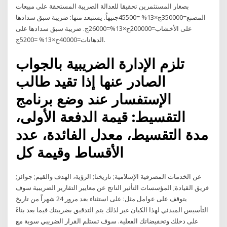
بصغار المستثمرين تحقيقا للعدالة الضريبة المستحقة على مبيعات
المصنع=350000ج×13% =45500جنيهاُ. يستبعد منها: ضريبة سبق سدادها
على الأخشاب=200000ج×13%=26000ج. ضريبة سبق سدادها على
الدهانات=40000ج×13% =5200ج.
تلزم الإدارة الضريبية بالجواب
الصادر عنها إذا تقيد طالب
الإستفسار عند وضع برنامج
التقسيط: قيمة الدفعة الأولى،
مدة التقسيط، معدل الفائدة، عدد
الأقساط وقيمة كل
عن الخدمات المصرفية الإسلامية; تاريخنا; الرؤية، الهدف والقيم; جوائز;
فريق القيادة; المؤسسات التأثير الناتج عن معايير التقارير الضريبية سوف
يتوقف على عوامل مثل: على استثناء بعد مرور 24 شهراً من تاريخ
التأسيس المبدئي لهذا الكيان غير لذلك يتم التدقيق بضريبتك فيما بعد بناءً
على دخلك وتخفيضاتك الفعلية. سوف تستلم القرار الضريبي سوية مع