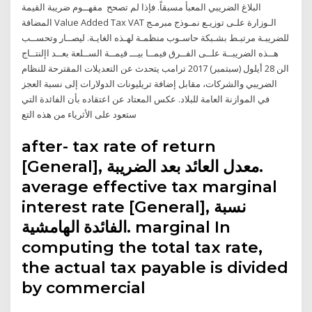
البلاغ الضريبي المعبأ مسبقاً. فإذا لم تصحح مفهــوم ضريبة القيمة
المضافة Value Added Tax VAT الـوزارة علـى توزيـع نمـوذج مبرمـج
للضريبـة مرتبـط بشـبكة حاسـوب منظمـة لهـذه الغايـة. ليصــار وتحســب
هــذه الضريبــة علــى الفــرق فيمــا بيـــ قيمــة الســلعة بعــد اإلنتــاج
الن 28 أيلول (سبتمبر) 2017 ترامب يتحدث عن التعديلات المقترحة للنظام
الضريبي والشركات، مقابل إضافة تريليونات الدولارات إلى نسبة العجز
في الموازنة العامة للبلاد. عكس المعتاد عن اعتقاده بأن الفائدة التي
ستعود على الأثرياء من هذه التع
after- tax rate of return
[General], معدل العائد بعد الضريبة.
average effective tax marginal
interest rate [General], نسبة
الفائدة الهامشية. marginal In
computing the total tax rate,
the actual tax payable is divided
by commercial