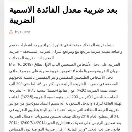
بعد ضريبة معدل الفائدة الاسمية
الضريبة
by
Guest
بينما ضريبة المدخلات متمثلة فى فاتورة شراء ويوجد اشعارات خصم
واضافة بقيمة ضريبة مرتجع بيع ومرتجع شراء. الضريبة المستحقة = ضريبة
المخرجات - ضريبة المدخلات
Mar 16, 2018 · الضريبة على دخل الأشخاص الطبيعيين الباب الأول نطاق
سريان الضريبة وسعرها مادة 6 : تفرض ضريبة سنوية على مجموع صافي
دخل الأشخاص الطبيعيين المقيمين وغير المقيمين بالنسبة لدخولهم
المحققة في مصر. – الشريحة الرابعة من أكثر من 45 ألفا حتى 200 ألف
جنيه، نسبة الضريبة (20%)، مع إعفائها (خصما) بنسبة 7.5%. – الشريحة
الخامسة للدخل الأكثر من 200 ألف جنيه، نسبة الضريبة (22.5%). أعلنت
الهيئة العامّة للزكاة والدخل السعودية أنه سيتم اعتماد نموذجين من فواتير
ضريبة القيمة المضافة التي سيتم اعتمادها مع البدء بتطبيق الضريبة في
مطلع العام 2018 وذلك بهدف تحسين مستويات الامتثال للضريبة. Jul 04,
2014 · تاريخ الخبر: 7/4/2014 12:00 pm بعد تصديق الرئيس علي تعديلات
قانون ضرائب الدخل "وزير المالية ":إقرار ضريبة البورصة دون المساس