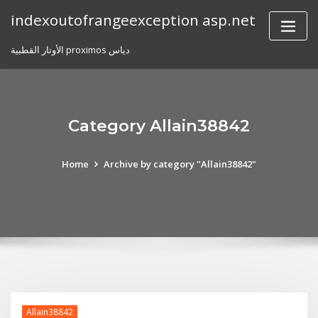
Skip
indexoutofrangeexception asp.net
to
content
الأوتار القطبية proximos دياس
Category Allain38842
Home
Archive by category "Allain38842"
Allain38842