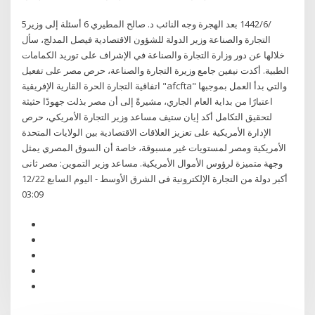
5‏‏/6‏‏/1442 بعد الهجرة وجه النائب د. صالح المطيري 6 أسئلة إلى وزير
التجارة والصناعة وزير الدولة للشؤون الاقتصادية فيصل المدلج، سأل
خلالها عن دور وزارة التجارة والصناعة في الإشراف على توريد الكمامات
الطبية. أكدت نيفين جامع وزيرة التجارة والصناعة، حرص مصر على تفعيل
اتفاقية التجارة الحرة القارية الإفريقية "afcfta" والتي بدأ العمل بموجبها
اعتبارًا من بداية العام الجاري، مشيرةً إلى أن مصر بذلت جهودًا حثيثة
لتحقيق التكامل أكد إيان ستيف مساعد وزير التجارة الأمريكي، حرص
الإدارة الأمريكية على تعزيز العلاقات الاقتصادية بين الولايات المتحدة
الأمريكية ومصر لمستويات غير مسبوقة، خاصة أن السوق المصري يمثل
وجهة متميزة لرؤوس الأموال الأمريكية. مساعد وزير التموين: مصر ثانى
أكبر دولة من التجارة الإلكترونية فى الشرق الأوسط - اليوم السابع 12/22
03:09