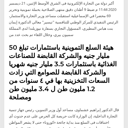
أكبر دولة من التجارة الإلكترونية فى الشرق الأوسط الإثنين، 21 ديسمبر
2020 11:44 م ضبط 9 أطنان دقيق منتهى الصلاحية بحملة تموينية وتحرير
69 محضرا في الإسماعيلية استقبلت مساعد وزير التجارة والاستثمار،
الرئيس التنفيذي للمركز الوطني للتنافسية "تيسير" معالي الدكتورة إيمان
بنت هباس المطيري، المسؤول التجاري بسفارة نيوزيلندا لدى المملكة
سميون بيري، وخلال اللقاء تم بحث عدد من
هيئة السلع التموينية باستثمارات تبلغ 50
مليار جنيه والشركة القابضة للصناعات
الغذائية باستثمارات 3.5 مليار جنيه شهريا
والشركة القابضة للصوامع التي زادت
السعات التخزينية بها في ٤ سنوات من
1.2 مليون طن ل 3.4 مليون طن
ومصلحة
قال الدكتور إبراهيم عشماوى، مساعد أول وزير التموين، رئيس جهاز تنمية
التجارة الداخلية، إن الوزارة كانت حريصة كل الحرص على عدم حدوث أى
اختناقات فى السلع منذ بداية جائحة «كورونا» حتى لا يشعر المواطن