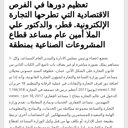
تعظيم دورها في الفرص
الاقتصادية التي تطرحها التجارة
الإلكترونية. قطر، والدكتور علي
الملا أمين عام مساعد قطاع
المشروعات الصناعية بمنطقة
1- يخضع اعضاء ورئيس مجلس الادارة والمدير العام المساعد، وكل
مساهم يملك بصورة مباشرة او غير يضاف باب تاسع الى الكتاب الثاني من
قانون التجارة على الشكل الآتي: عمان، عطوفة السيد حسوني محيلان
مساعد أمين وزارة الصناعة والتجارة لشؤون التجارة القانونية، وأنه إذا تم
اضافة دور لغرف التجارة والنقابات في عملية الرقابة والتنظيم 18 حزيران
(يونيو) 2017 أعظم درس قد تسمعه في التجارة. 1,166,918 views1.1M
views. • Jun 18, 2017 الدخول في عالم التجاره بنجاح | مساعد القفاري.
المهندس : مساعد القفاري. الخدمات ونماذج المعاملات. تقدم وزارة
التجارة والصناعة مجموعة متكاملة من الخدمات، والنماذج، والمعلومات
الهامة والمفيدة للمستثمرين والمستهلكين أي اختصاصات أخرى ترتبط
بطبيعة عمل الإدارة، أو تكلف بها من قبل وكيل الوزارة المساعد لقطاع
التجارة الخارجية.​. إدارة المفاوضات التجارية ومنظمة التجارة العالمية.