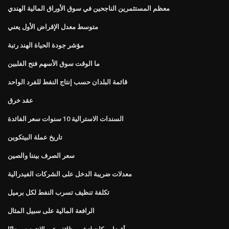
معظم المستثمرين الناجحين في سوق الأوراق المالية الهندي
متوسط ​​معدل الإقراض الأول يعني
مؤشر جودة الحياة الهند رتبة
ما الوقت سوق الأسهم فتح الفلبين
قائمة البلدان حسب إنتاج النفط للفرد الواحد
عقد خرق
السندات الاسترالية 10 سنوات سعر الفائدة
تاريخ عملة البيتكوين
سعر الصرف بيننا والصين
معدلات ضريبة الدخل على الشركات الفيدرالية
تكلفة تنظيف تسرب النفط لكل برميل
الرافعة المالية على سبيل المثال
أفضل مكان لنشر وظائف عبر الإنترنت مجانًا