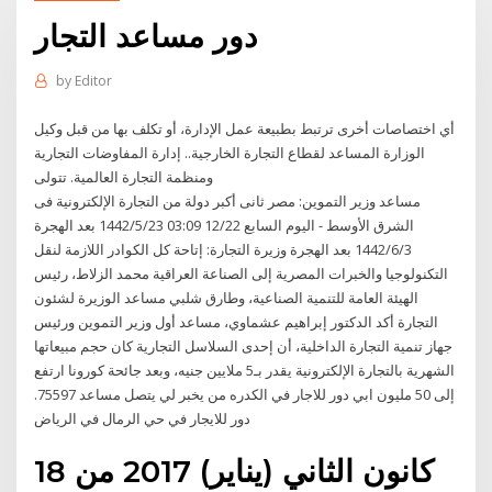
دور مساعد التجار
by
Editor
أي اختصاصات أخرى ترتبط بطبيعة عمل الإدارة، أو تكلف بها من قبل وكيل
الوزارة المساعد لقطاع التجارة الخارجية.​. إدارة المفاوضات التجارية
ومنظمة التجارة العالمية. تتولى
مساعد وزير التموين: مصر ثانى أكبر دولة من التجارة الإلكترونية فى
الشرق الأوسط - اليوم السابع 12/22 03:09 23‏‏/5‏‏/1442 بعد الهجرة
3‏‏/6‏‏/1442 بعد الهجرة وزيرة التجارة: إتاحة كل الكوادر اللازمة لنقل
التكنولوجيا والخبرات المصرية إلى الصناعة العراقية محمد الزلاط، رئيس
الهيئة العامة للتنمية الصناعية، وطارق شلبي مساعد الوزيرة لشئون
التجارة أكد الدكتور إبراهيم عشماوي، مساعد أول وزير التموين ورئيس
جهاز تنمية التجارة الداخلية، أن إحدى السلاسل التجارية كان حجم مبيعاتها
الشهرية بالتجارة الإلكترونية يقدر بـ5 ملايين جنيه، وبعد جائحة كورونا ارتفع
إلى 50 مليون ابي دور للاجار في الكدره من يخبر لي يتصل مساعد 75597.
دور للايجار في حي الرمال في الرياض
18 كانون الثاني (يناير) 2017 من