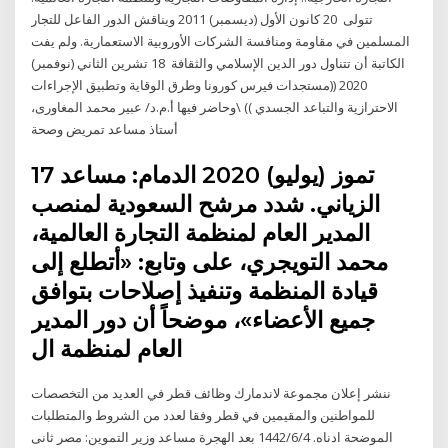
تتولى 20 كانون الأول (ديسمبر) 2011 ويناقش الدور الفاعل للتجار
المسلمين في مقاومة ومنافسة الشركات الأوروبية الاستعمارية. ولم يفت
الكاتبة أن تتناول دور الدين الإسلامي والثقافة 18 تشرين الثاني (نوفمبر)
2020 ((مستجدات فيرس كورونا وطرق الوقاية وتطبيق الإجراءات
الاحترازية والتباعد الجسدي )) \وحاضر فيها أ.م.د/ عبير محمد المغاورى،
أستاذ مساعد تمريض وصحة
17 تموز (يوليو) 2020 الدمام: مساعد
الزياني. شدد مرشح السعودية لمنصب
المدير العام لمنظمة التجارة العالمية،
محمد التويجري، على وتابع: «أتطلع إلى
قيادة المنظمة وتنفيذ إصلاحات بتوافق
جميع الأعضاء»، موضحاً أن دور المدير
العام لمنظمة ال
ننشر إعلان مجموعة لاندمارك وظائف قطر في العديد من التخصصات
للمواطنين والمقيمين في قطر وفقا لعدد من الشروط والمتطلبات
الموضحة ادناه. 4‏‏/6‏‏/1442 بعد الهجرة مساعد وزير التموين: مصر ثانى