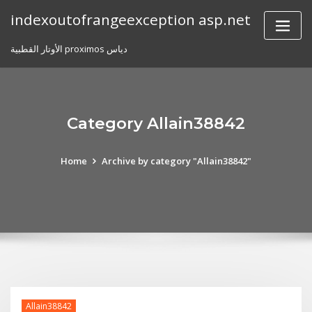
Skip
indexoutofrangeexception asp.net
to
content
الأوتار القطبية proximos دياس
Category Allain38842
Home
Archive by category "Allain38842"
Allain38842