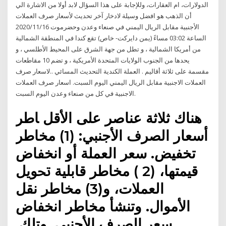
الدولارات، ام العقارات، وللإجابة على هذا السؤال لابد أولا من الاشارة الي
أن الذهب هو افضل وسيلة لادخار آخر تحديث لأسعار صرف العملات
الأجنبية مقابل الريال اليمني في صنعاء وعدن وحضرموت 2020/11/16
الساعة 03:02 مساءً (يمن دايركت- خاص) تقع كندا في المنطقة الشمالية
من أمريكا الشمالية ، و تطل من جهة الشرق على المحيط الأطلسي ، و
يحدها من الجنوب الولايات المتحدة الأمريكية ، و تضم 10 مقاطعات
مقسمة على ثلاثة أقاليم . العملة الكندية التحديث المسائي ..لاسعار صرف
العملات الاجنبية مقابل الريال اليمني اليوم السبت. اسعار صرف العملات
الاجنبية في كل من صنعاء وعدن اليوم السبت.
ﻫﻨﺎﻙ ﺛﻼﺛﺔ ﻋﻨﺎﺻﺮ ﻋﻠﻰ ﺍﻷﻗﻞ ﺎﻃﺮ
ﺃﺳﻌﺎﺭ ﺍﻟﺼﺮﻑ ﺍﻷﺟﻨﺒﻲ: (1) ﻣﺨﺎﻃﺮ
ﺗﺨﻔﻴﺾ. ﺳﻌﺮ ﺍﻟﻌﻤﻠﺔ ﺃﻭ ﺍﻧﺨﻔﺎﺽ
ﻗﻴﻤﺘﻬﺎ، (2 ) ﻣﺨﺎﻃﺮ ﻗﺎﺑﻠﻴﺔ ﲢﻮﻳﻞ
ﺍﻟﻌﻤﻼﺕ، ﻭ(3) ﻣﺨﺎﻃﺮ ﻧﻘﻞ
ﺍﻷﻣﻮﺍﻝ. ﻭﺗﻨﺸﺄ ﻣﺨﺎﻃﺮ ﺍﻧﺨﻔﺎﺽ
ﺳﻌﺮ ﺍﻟﺼﺮﻑ ﺍﻷﺟﻨﺒﻲ. ﻭﺗﻠﻚ.