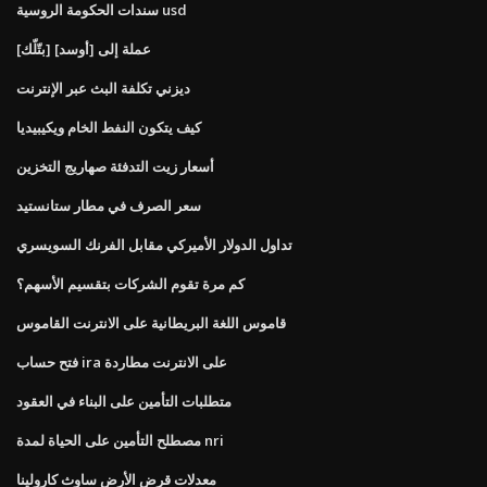
سندات الحكومة الروسية usd
[بتّلّك] عملة إلى [أوسد]
ديزني تكلفة البث عبر الإنترنت
كيف يتكون النفط الخام ويكيبيديا
أسعار زيت التدفئة صهاريج التخزين
سعر الصرف في مطار ستانستيد
تداول الدولار الأميركي مقابل الفرنك السويسري
كم مرة تقوم الشركات بتقسيم الأسهم؟
قاموس اللغة البريطانية على الانترنت القاموس
فتح حساب ira على الانترنت مطاردة
متطلبات التأمين على البناء في العقود
مصطلح التأمين على الحياة لمدة nri
معدلات قرض الأرض ساوث كارولينا