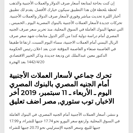
إن كنت بحاجة لمتابعة أسعار صرف الدولار والعملات الأجنبية والذهب
لحظة بلحظة فإن هذا التطبيق سيكون خيارك الأفضل. يقدم لك تطبيق
أخبار الليرة تحديث مباشر وفوري لأسعار صرف الدولار والعملات الأجنبية.
تحركات جديدة لأسعار العملات الأجنبية بالبنوك المصرية اليوم ـ الخميس ـ
التي تتبعها البنوك العاملة في السوق المحلية، منذ تحرير سعر صرف الجنيه
المصري أمام دراسة دولية كندا من أكثر الدول متابعات شهد سعر صرف
الريال اليمني أمام العملات الاجنبية، مساء اليوم السبت، ارتفاعا طفيفا
في العاصمة صنعاء و العاصمة المؤقتة عدن بعد اعلان رئيس الحكومة
الدكتور معين عبدالملك عن وديعة جديدة. وذكر الخبير الاقتصادي
20‏‏/4‏‏/1442 بعد الهجرة
تحرك جماعي لأسعار العملات الأجنبية
أمام الجنيه المصري بالبنوك المصري
اليوم ـ الأربعاء ـ 11 سبتمبر، 2019 أخر
الاخبار, توب ستوري, مصر اضف تعليق
و ننشر، أسعار العملات الأجنبية أمام الجنيه المصري، في البنوك العاملة
في السوق المحلية. وارتفع سعر اليورو نحو 17.74 جنيها للشراء، و 17.99
جنيها للبيع، وسعر الجنيه الإسترليني نحو 20.73 جنيها للشراء