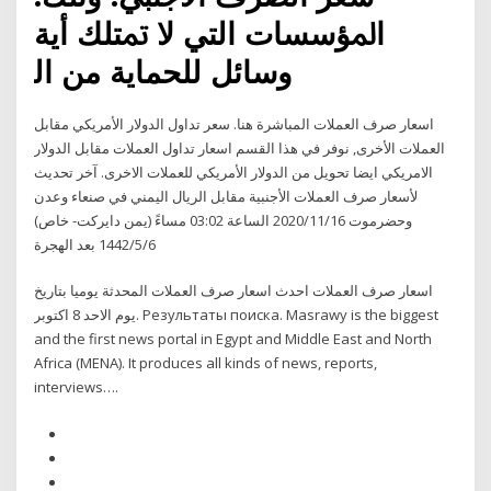
ﺍﳌﺆﺳﺴﺎﺕ ﺍﻟﺘﻲ ﻻ ﲤﺘﻠﻚ ﺃﻳﺔ
ﻭﺳﺎﺋﻞ ﻟﻠﺤﻤﺎﻳﺔ ﻣﻦ ﺍﻟ
اسعار صرف العملات المباشرة هنا. سعر تداول الدولار الأمريكي مقابل
العملات الأخرى, نوفر في هذا القسم اسعار تداول العملات مقابل الدولار
الامريكي ايضا تحويل من الدولار الأمريكي للعملات الاخرى. آخر تحديث
لأسعار صرف العملات الأجنبية مقابل الريال اليمني في صنعاء وعدن
وحضرموت 2020/11/16 الساعة 03:02 مساءً (يمن دايركت- خاص)
6‏‏/5‏‏/1442 بعد الهجرة
اسعار صرف العملات احدث اسعار صرف العملات المحدثة يوميا بتاريخ
يوم الاحد 8 اكتوبر. Результаты поиска. Masrawy is the biggest
and the first news portal in Egypt and Middle East and North
Africa (MENA). It produces all kinds of news, reports,
interviews….