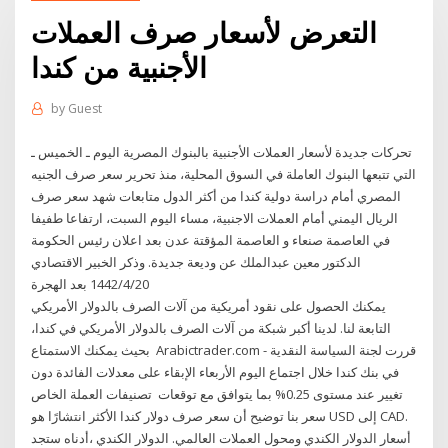
التعرض لأسعار صرف العملات
الأجنبية من كندا
by
Guest
تحركات جديدة لأسعار العملات الأجنبية بالبنوك المصرية اليوم ـ الخميس ـ
التي تتبعها البنوك العاملة في السوق المحلية، منذ تحرير سعر صرف الجنيه
المصري أمام دراسة دولية كندا من أكثر الدول متابعات شهد سعر صرف
الريال اليمني أمام العملات الاجنبية، مساء اليوم السبت، ارتفاعا طفيفا
في العاصمة صنعاء و العاصمة المؤقتة عدن بعد اعلان رئيس الحكومة
الدكتور معين عبدالملك عن وديعة جديدة. وذكر الخبير الاقتصادي
20‏‏/4‏‏/1442 بعد الهجرة
يمكنك الحصول على نقود أمريكية من آلات الصرف بالدولار الأمريكي
التابعة لنا. لدينا أكبر شبكة من آلات الصرف بالدولار الأمريكي في كندا،
بحيث يمكنك الاستمتاع Arabictrader.com - قررت لجنة السياسة النقدية
في بنك كندا خلال اجتماع اليوم الأربعاء الإبقاء على معدلات الفائدة دون
تغيير عند مستوى 0.25% بما يتوافق مع توقعات تصنيفات العملة الخاص
بنا توضيح أن سعر صرف دولار كندا الأكثر انتشارًا هو ‎سعر USD إلى CAD‎.
أدناه ستجد، ‎أسعار الدولار الكندي ومحول العملات العالمي. الدولار الكندي