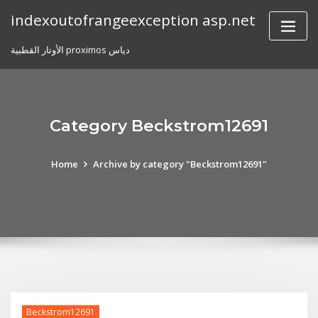
Skip
indexoutofrangeexception asp.net
to
content
الأوتار القطبية proximos دياس
Category Beckstrom12691
Home
Archive by category "Beckstrom12691"
Beckstrom12691