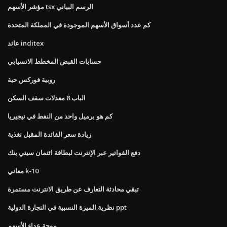
مؤشر الأسهم tsx الرسم البياني
كم عدد أسواق الأسهم الموجودة في المملكة المتحدة
عائد inditex
حسابات القبض المخطط الانسيابي
روبية فوركس حية
الباب 8 معدلات سقف السكن
كم هو برميل واحد من النفط في نيجيريا
زيادة سعر الفائدة المقبل تغذية
دفع الفواتير عبر الإنترنت لبطاقة ائتمان سيتي بنك
معاني k-10
تبقي محادثة التعارف عن طريق الانترنت مستمرة
نظرية الميزة النسبية في التجارة الدولية ppt
موجة عداء الأسهم