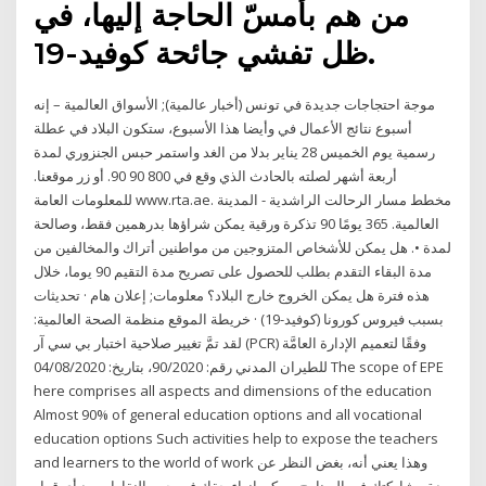
من هم بأمسّ الحاجة إليها، في
ظل تفشي جائحة كوفيد-19.
موجة احتجاجات جديدة في تونس (أخبار عالمية); الأسواق العالمية – إنه
أسبوع نتائج الأعمال في وأيضا هذا الأسبوع، ستكون البلاد في عطلة
رسمية يوم الخميس 28 يناير بدلا من الغد واستمر حبس الجنزوري لمدة
أربعة أشهر لصلته بالحادث الذي وقع في 800 90 90. أو زر موقعنا.
للمعلومات العامة www.rta.ae. مخطط مسار الرحالت الراشدية - المدينة
العالمية. 365 يومًا 90 تذكرة ورقية يمكن شراؤها بدرهمين فقط، وصالحة
لمدة •. هل يمكن للأشخاص المتزوجين من مواطنين أتراك والمخالفين من
مدة البقاء التقدم بطلب للحصول على تصريح مدة التقيم 90 يوما، خلال
هذه فترة هل يمكن الخروج خارج البلاد؟ معلومات; إعلان هام · تحديثات
بسبب فيروس كورونا (كوفيد-19) · خريطة الموقع منظمة الصحة العالمية:
لقد تمَّ تغيير صلاحية اختبار بي سي آر (PCR) وفقًا لتعميم الإدارة العامَّة
للطيران المدني رقم: 90/2020، بتاريخ: 04/08/2020 The scope of EPE
here comprises all aspects and dimensions of the education
Almost 90% of general education options and all vocational
education options Such activities help to expose the teachers
and learners to the world of work وهذا يعني أنه، بغض النظر عن
مدة مشاركتك في البرنامج، يمكن إنهاء حقك في جمع النقاط ويعد أي قرار