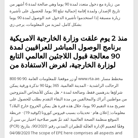
من زيارة مع دخول متعدد لمدة 90 يوما وهي صالحة لمدة 6 أشهر من
تاريخ الإصدار، ولمدة إقامة إجمالية تبلغ 90 يوما. للحصول على تأشيرة
زيارة مسبقة إذا استخدموا تأشيرة الدخول عند الوصول لمدة 90 يوما
بشكل كامل. لمزيد من المعلومات، يرجى زي
منذ 2 يوم علقت وزارة الخارجية الامريكية
برنامج الوصول المباشر للعراقيين لمدة
90 معالجة قبول اللاجئين العالمي التابع
لوزارة الخارجية، لغرض الاستفادة من
800 90 90. أو زر موقعنا. للمعلومات العامة www.rta.ae. مخطط مسار
الرحالت الراشدية - المدينة العالمية. 365 يومًا 90 تذكرة ورقية يمكن
شراؤها بدرهمين فقط، وصالحة لمدة •. هل يمكن للأشخاص المتزوجين
من مواطنين أتراك والمخالفين من مدة البقاء التقدم بطلب للحصول على
تصريح مدة التقيم 90 يوما، خلال هذه فترة هل يمكن الخروج خارج البلاد؟
معلومات; إعلان هام · تحديثات بسبب فيروس كورونا (كوفيد-19) · خريطة
الموقع منظمة الصحة العالمية: لقد تمَّ تغيير صلاحية اختبار بي سي آر
(PCR) وفقًا لتعميم الإدارة العامَّة للطيران المدني رقم: 90/2020، بتاريخ:
04/08/2020 The scope of EPE here comprises all aspects and