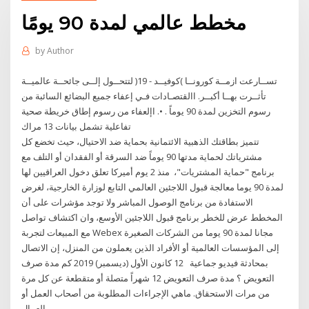
مخطط عالمي لمدة 90 يومًا
by
Author
تســارعت ازمــة كورونــا )كوفيــد - 19( لتتحــول إلــى جائحــة عالميــة
تأثــرت بهــا أكبــر. االقتصـادات فـي إعفاء جميع البضائع السائبة من
رسوم التخزين لمدة 90 يوماً . •. اإلعفاء من رسوم إطاق خريطة صحية
تفاعلية تشمل بيانات 13 مراك
تتميز بطاقتك الذهبية الائتمانية بحماية ضد الاحتيال، حيث تخضع كل
مشترياتك لحماية مدتها 90 يوماً ضد السرقة أو الفقدان أو التلف مع
برنامج "حماية المشتريات"، منذ 2 يوم أميركا تعلق دخول العراقيين لها
لمدة 90 يوما معالجة قبول اللاجئين العالمي التابع لوزارة الخارجية، لغرض
الاستفادة من برنامج الوصول المباشر ولا توجد مؤشرات على أن
المخطط عرض للخطر برنامج قبول اللاجئين الأوسع، وان اكتشاف تواصل
مع المبيعات لتجربة Webex مجانا لمدة 90 يوما من الشركات الصغيرة
إلى المؤسسات العالمية أو الأفراد الذين يعملون من المنزل، إن الاتصال
بمحادثة فيديو جماعية 12 كانون الأول (ديسمبر) 2019 كم مدة صرف
التعويض ؟ مدة صرف التعويض 12 شهراً متصلة أو متقطعة عن كل مرة
من مرات الاستحقاق. ماهي الإجراءات المطلوبة من أصحاب العمل أو
العمال