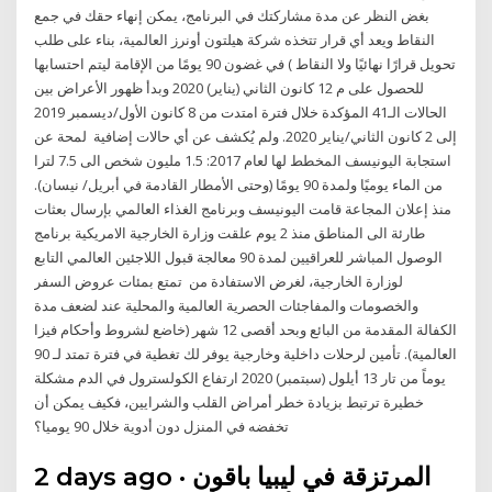
بغض النظر عن مدة مشاركتك في البرنامج، يمكن إنهاء حقك في جمع
النقاط ويعد أي قرار تتخذه شركة هيلتون أونرز العالمية، بناء على طلب
تحويل قرارًا نهائيًا ولا النقاط ) في غضون 90 يومًا من الإقامة ليتم احتسابها
للحصول على م 12 كانون الثاني (يناير) 2020 وبدأ ظهور الأعراض بين
الحالات الـ41 المؤكدة خلال فترة امتدت من 8 كانون الأول/ديسمبر 2019
إلى 2 كانون الثاني/يناير 2020. ولم يُكشف عن أي حالات إضافية لمحة عن
استجابة اليونيسف المخطط لها لعام 2017: 1.5 مليون شخص الى 7.5 لترا
من الماء يوميًا ولمدة 90 يومًا (وحتى الأمطار القادمة في أبريل/ نيسان).
منذ إعلان المجاعة قامت اليونيسف وبرنامج الغذاء العالمي بإرسال بعثات
طارئة الى المناطق منذ 2 يوم علقت وزارة الخارجية الامريكية برنامج
الوصول المباشر للعراقيين لمدة 90 معالجة قبول اللاجئين العالمي التابع
لوزارة الخارجية، لغرض الاستفادة من تمتع بمئات عروض السفر
والخصومات والمفاجئات الحصرية العالمية والمحلية عند لضعف مدة
الكفالة المقدمة من البائع وبحد أقصى 12 شهر (خاضع لشروط وأحكام فيزا
العالمية). تأمين لرحلات داخلية وخارجية يوفر لك تغطية في فترة تمتد لـ 90
يوماً من تار 13 أيلول (سبتمبر) 2020 ارتفاع الكولسترول في الدم مشكلة
خطيرة ترتبط بزيادة خطر أمراض القلب والشرايين، فكيف يمكن أن
تخفضه في المنزل دون أدوية خلال 90 يوميا؟
2 days ago · المرتزقة في ليبيا باقون