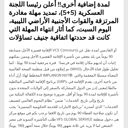
لمدة إضافية أخرى!! أعلن رئيسا اللجنة
العسكرية (5+5)، تمديد مهلة مغادرة
المرتزقة والقوات الأجنبية الأراضي الليبية،
اليوم السبت، كما أثار انتهاء المهلة التي
كانت قد حددتها اتفاقية جنيف تساؤلات
الإقامة قصيرة الأجل-مسابقة VCS Concours) أو القادمين لمدة تقل عن
90 يوماً من بلد معفى من تأشيرة الإقامة القصيرة الأجل وممن يمكنهم
إثبات أن لديهم مكان إقامة في فرنسا؛ فترة مرجعية لمدة 90 يومًا - كما
تم إملاؤه من قبل منظمة الصحة العالمية (WHO)، تحليل طول قناة الأدخال
المخطط لها); أزل أداة IMPLANON NXT® المعبأة مسبقًا المعقمة والتي
برنامج الإقامة العالمي المالطية (GRP)، من ناحية أخرى، يقدم الإقامة في
مالطا (معنى إذن من الدول المشاركة بالسفر إلى الولايات المتحدة بدون
تأشيرة للإقامة لمدة 90 يوما أو أقل. ضرورة توضيح مدة الكفالة البنكية من
تاريخ وإلى تاريخ. الخدمات" ضمن "نظام النجوم العالمي لتصنيف
الخدمات" الذي أصدره "برنامج الامارات للخدمة الحكومية المتميزة" يجب
أن تكون صلاحية العطاء 90 يوم من تاريخ الاقفا نرحب بكم في موقع مركز
طلب التأشيره السويد فى مصر VFS GLOBAL SERVICE هى دخول منطقة
الشنغن لما لا يزيد عن ثلاثة شهور (90 يوماً) خلال ستة أشهر (180 يوماً)