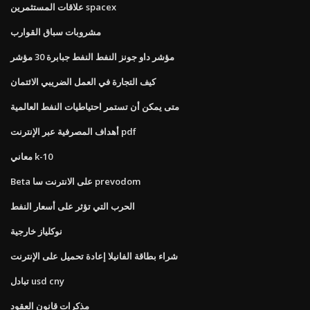
علاقات المستثمرين spacex
مشروبات سباق القوارب
مؤشر داو جونز النفط النفط جبابرة 30 مؤشر
كيف التجارة في العمل الضريبي الائتمان
متى يمكن أن تستمر احتياطيات النفط العالمية
أهداف المصرفية عبر الإنترنت pdf
معاني k-10
Beta على الانترنت سا prevodom
الحرب التي تؤثر على أسعار النفط
نوكلياز خارجية
شراء بطاقة الفانيلا إعادة تحميل على الإنترنت
تبادل usd cny
مذكرات قانون العقود