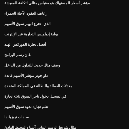
مؤشر أسعار المستهلك هو مقياس مثالي لتكلفة المعيشة
زعانف العقود الآجلة الحمراء
الذي اخترع انهيار سوق الأسهم
بوابة إديلويس التجارية عبر الإنترنت
أفضل تجارة الفوركس الهند
غان رسم البرامج
وصف مثال حديث للتداول من الداخل
داو جونز مؤشر الأسهم فائدة
معدلات العمالة والبطالة في المملكة المتحدة
تجارة kbb في تسجيل دخول تاجر السوق
تعلم تجارة ندوة سوق الأسهم
سندات نيوزيلندا
مثال شريط الرسم البياني آسيا والمحيط الهادئ