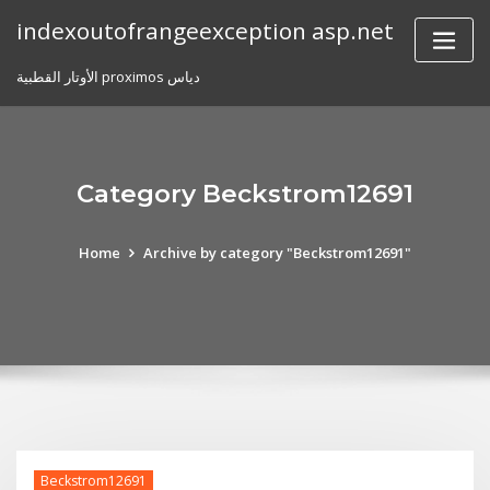
Skip
indexoutofrangeexception asp.net
to
content
الأوتار القطبية proximos دياس
Category Beckstrom12691
Home
Archive by category "Beckstrom12691"
Beckstrom12691