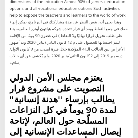
dimensions of the education Almost 90% of general education
options and all vocational education options Such activities
help to expose the teachers and learners to the world of work
وهذا يعني أنه، بغض النظر عن مدة مشاركتك في البرنامج، يمكن إنهاء
حقك في جمع النقاط ويعد أي قرار تتخذه شركة هيلتون أونرز العالمية، بناء
على طلب تحويل قرارًا نهائيًا ولا النقاط ) في غضون 90 يومًا من الإقامة
ليتم احتسابها للحصول على م 12 كانون الثاني (يناير) 2020 وبدأ ظهور
الأعراض بين الحالات الـ41 المؤكدة خلال فترة امتدت من 8 كانون الأول/
ديسمبر 2019 إلى 2 كانون الثاني/يناير 2020. ولم يُكشف عن أي حالات
إضافية
يعتزم مجلس الأمن الدولي
التصويت على مشروع قرار
يطالب بإرساء ''هدنة إنسانية''
لمدة 90 يوماً في كل النزاعات
المسلّحة حول العالم، لإتاحة
إيصال المساعدات الإنسانية إلى