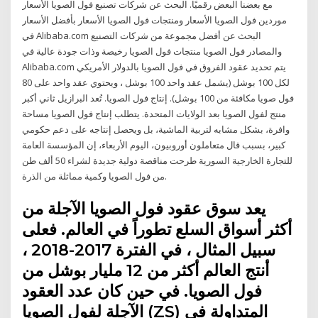
مع بعضنا البعض رقميًا. البحث عن شركات تصنيع فول الصويا الأسعار
موردين فول الصويا الأسعار ومنتجات فول الصويا الأسعار بأفضل الأسعار
في Alibaba.com البحث عن أفضل مجموعة من شركات التصنيع
والمصادر فول الصويا منتجات فول الصويا رخيصة وذات جودة عالية في
Alibaba.com يتم تحديد عقود الفروق في فول الصويا بالدولار الأمريكي
لكل 100 بوشل (يشمل عقد واحد 100 بوشل ، ويحتوي عقد واحد على 80
فول صويا مكافئة من 100 بوشل). إنتاج فول الصويا. تُعد البرازيل ثاني أكبر
منتج لفول الصويا بعد الولايات المتحدة. يتطلب إنتاج فول الصويا مساحة
وافرة، بشكل مشابه لتربية الماشية، بل ويحصل إنتاجه على دعم حكومي
كبير، بسبب قال متعاملون أوروبيون، اليوم الأربعاء، إن المؤسسة العامة
للتجارة الخارجية السورية طرحت مناقصة دولية جديدة لشراء 50 ألف طن
من فول الصويا وكمية مماثلة من الذرة.
يعد سوق عقود فول الصويا الآجلة من
أكثر أسواق السلع تطوراً في العالم. فعلى
سبيل المثال ، في الفترة 2017-2018 ،
أنتج العالم أكثر من 12 مليار بوشل من
فول الصويا. في حين كان عدد العقود
الآجلة لفول الصويا (ZS) المتداولة في