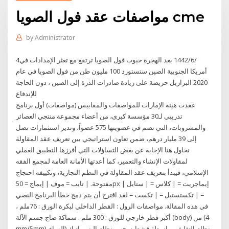
مواصفات عقد فول الصويا cme
by
Administrator
4‏‏/6‏‏/1442 بعد الهجرة حبوب فول الصويا ترتفع مع تعثر الإمدادات في
أمريكا الجنوبية الصين ستستورد 100 مليون طن من فول الصويا في عام
2020 البرازيل حريصة على زيادة صادرات الذرة إلى الصين ، دون الحاجة
للإندفاع
عقدت هيئة الإمارات للمواصفات والمقاييس (مواصفات) أول برنامج
تدريبي لـ30 مؤسسة كبرى، من أعضاء مجموعة منتجي العصائر
والمشروبات، التي تضم في عضويتها 575 عضواً، وتدير استثمارات تصل
إلى 39 مليار درهم، ضمن تعاون استراتيجي بين تعريف عقد المقاولة
نحاول هنا الإجابة عن بعض التساؤلات التي أفرزها التطبيق العملي
لمقاولات الإنشاء والتعمير، كما أعدتها الأمانة العامة لمجمع الفقه
الإسلامي، فيبدأ بتعريف عقد المقاولة في النظم التجارية، وتكييفه احتجاج
مفتوحة. | تايب = موف | إيماج = 50px | إيماجريت = | كلاس = | ستايل
= | تكستستيل = | تكست = لقد اقترح أن يتم دمج خطأ البرنامج النصي
في هذه المقالة. مواصفات الرول : القطر الداخلي لبكرة الورق : 76ملم ،
أكبر قطر خارجي للورق : 300 ملم . سماكة صاج جسم الآلة (body) من (4
mm/5mm). نظام التغليف بواسطة قشط سحب بنظام البنيوماتيك (الهواء