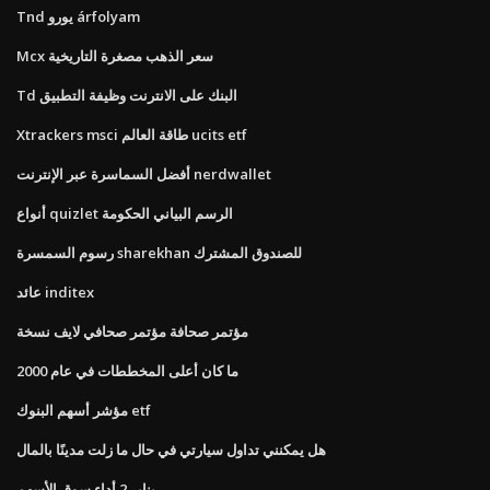
Tnd يورو árfolyam
Mcx سعر الذهب مصغرة التاريخية
Td البنك على الانترنت وظيفة التطبيق
Xtrackers msci طاقة العالم ucits etf
أفضل السماسرة عبر الإنترنت nerdwallet
أنواع quizlet الرسم البياني الحكومة
رسوم السمسرة sharekhan للصندوق المشترك
عائد inditex
مؤتمر صحافة مؤتمر صحافي لايف نسخة
ما كان أعلى المخططات في عام 2000
مؤشر أسهم البنوك etf
هل يمكنني تداول سيارتي في حال ما زلت مدينًا بالمال
يناير 2 أداء سوق الأسهم