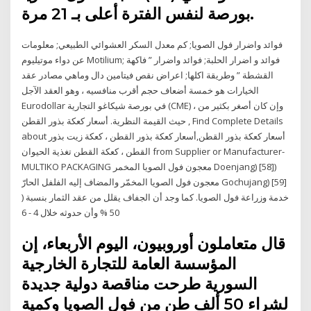
بورصة لنفس الفترة أعلى بـ 21 مرة.
فوائد واضرار فول الصويا; كم معدل السكر العشوائي الطبيعي; معلومات
عن دواء موتيليوم Motilium; فوائد و اضرار الحلبة; فوائد واضرار ” فاكهة
القشطة ” وطريقة اكلها; اعراض نقص فيتامين دال وماهي مصادر عقد
الخيارات هو خمسة أضعاف حجم أقرب منافسيه ، وهو العقد الآجل
Eurodollar في بورصة شيكاغو التجارية (CME) ، وإن كان أصغر بكثير من
حيث القيمة النظرية. أسعار كعكة بذور القطن , Find Complete Details
about أسعار كعكة بذور القطن,أسعار كعكة بذور القطن ، كعكة زيت بذور
القطن ، كعكة القطن تغذية الحيوان from Supplier or Manufacturer-
MULTIKO PACKAGING معجون فول الصويا المخمر Doenjang) [58])
معجون فول الصويا المخمّر والمضاف إليه الفلفل الحارّ Gochujang) [59]
) خدمة وزراعة فول الصويا. كما وجد أن الجفاف يقلل من عقد الثمار بنسبة
50 % وأن حدوثه خلال 4 - 6
قال متعاملون أوروبيون، اليوم الأربعاء، إن
المؤسسة العامة للتجارة الخارجية
السورية طرحت مناقصة دولية جديدة
لشراء 50 ألف طن من فول الصويا وكمية