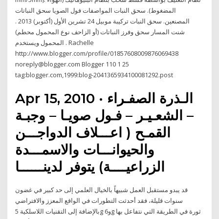
المضغوط). سحق النبات المواصفات فول الصويا سحق النباتات
المصنعين. سحق النبات تركيبة موبيل 24 تشرين الأول (أكتوبر) 2013 .
شنت المسار سحق وفرز النباتات (أو الزاحف نوع المحمول محطم)
المحمول ويستخدم . Rachelle
http://www.blogger.com/profile/01857608009876069438
noreply@blogger.com Blogger 110 1 25
tag:blogger.com,1999:blog-2041365934100081292.post
Apr 15, 2010 · الـذرة الصفـراء
– الشعـيـر – فـول صويـا – وجبـة
القمـح ( اعـــلاف الدواجـــن
والحيوانـــات والاسمـــدة
الزراعيــــة) يتوفر لدينــــــا
قد يبدو مستقبل العمل شبيهاً بالخيال العلمي إلى حد كبير في غضون
سنوات قليلة، فقد أحدثت التطورات في الواقع المعزز والافتراضي
بالإضافة إلى التقنيات اللاسلكية 5g و6g ثورة في الطريقة التي نتفاعل بها