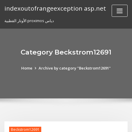
Skip
indexoutofrangeexception asp.net
to
content
الأوتار القطبية proximos دياس
Category Beckstrom12691
Home
Archive by category "Beckstrom12691"
Beckstrom12691