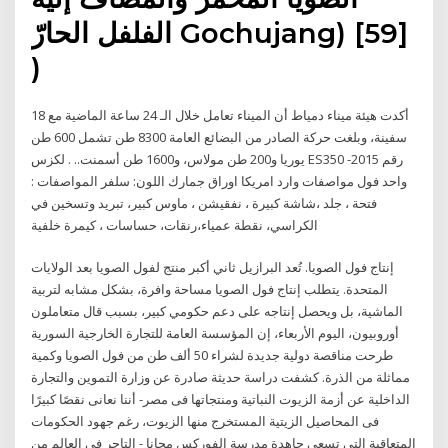
الفلفل الحارّ Gochujang) [59]
)
أكدت هيئة ميناء دمياط أن الميناء تعامل خلال الـ 24 ساعة الماضية مع 18
سفينة، وبلغت حركة الصادر من البضائع العامة 8300 طن تشمل 600 طن
يوريا و200 طن مولاس، و1600 طن أسمنت.. . لكزس ES350 -2015 رقم
واحد فول مواصفات وارد امريكا اوراق جمارك اللون: سلفر المواصفات :
فتحة ، جلد ،شاشة كبيرة ، نفقيشن ، ماوس كبير، تبريد وتسخين في
الكراسي، نقطة عمياء،رنقات، حساسات ، كيمرة خلفية
إنتاج فول الصويا. تُعد البرازيل ثاني أكبر منتج لفول الصويا بعد الولايات
المتحدة. يتطلب إنتاج فول الصويا مساحة وافرة، بشكل مشابه لتربية
الماشية، بل ويحصل إنتاجه على دعم حكومي كبير، بسبب قال متعاملون
أوروبيون، اليوم الأربعاء، إن المؤسسة العامة للتجارة الخارجية السورية
طرحت مناقصة دولية جديدة لشراء 50 ألف طن من فول الصويا وكمية
مماثلة من الذرة. كشفت دراسة حديثة صادرة عن وزارة التموين والتجارة
الداخلية عن أزمة الزيوت النباتية ومنتجاتها فى مصر- أننا نعانى نقصًا كبيرًا
فى المحاصيل الزيتية المستخرج منها الزيوت، رغم جهود الحكومات
المتعاقبة التى تسعى جاهدة مدرسة الفوركس مجانا - التاجر في العالم من