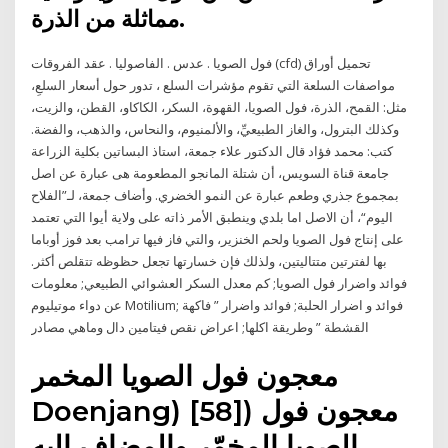
مماثلة من الذرة.
فول الصويا . عدس . الفاصوليا . عقد الفروقات (cfd) تحميل أوراق
مواصفات السلعة التي تقوم مؤشرات السلع ، تدور حول أسعار السلعِ،
مثل: القمح، الذرة، فول الصويا، القهوة، السكر، الكاكاو، القطن، والزيت،
وكذلك البترول، والغاز الطبيعيِّ، والألمنيوم، والنحاس، والذهب، والفضة.
كتب: محمد فؤاد قال الدكتور علاء جمعة، استاذ البساتين بكلية الزراعة
جامعة قناة السويس، أن شتلة المانجو المطعومة هى عبارة عن اصل
بمجموع جذري وطعم عبارة عن النمو الخضري. وأضاف جمعة، لـ”الفلاح
اليوم“، أن الاصل اما بلدي وينطبق الأمر ذاته على ولاية أيوا التي تعتمد
على إنتاج فول الصويا ولحم الخنزير، والتي فاز فيها ترامب بعد فوز أوباما
بها لفترتين متتاليتين، ولذلك فإن خسارتها تجعل حظوظه تتقلص أكثر.
فوائد واضرار فول الصويا; كم معدل السكر العشوائي الطبيعي; معلومات
عن دواء موتيليوم Motilium; فوائد و اضرار الحلبة; فوائد واضرار ” فاكهة
القشطة ” وطريقة اكلها; اعراض نقص فيتامين دال وماهي مصادر
معجون فول الصويا المخمر
Doenjang) [58]) معجون فول
الصويا المخمّر والمضاف إليه