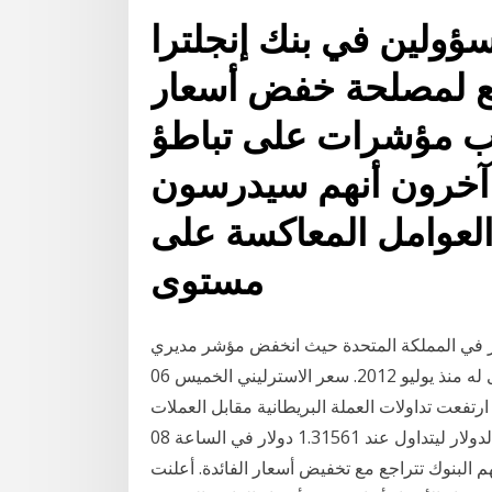
ؤولين في بنك إنجلترا
قع لمصلحة خفض أسعار
بب مؤشرات على تباطؤ
 آخرون أنهم سيدرسون
العوامل المعاكسة على
مستوى
ر في المملكة المتحدة حيث انخفض مؤشر مديري
المشتريات التصنيعي لشهر أغسطس إلى أدنى مستوى له منذ يوليو 2012. سعر الاسترليني الخميس 06
رليني ارتفعت تداولات العملة البريطانية مقابل العملات
الرئيسية ما عدا اليورو حيث ارتفع الجنيه الاسترليني مقابل الدولار ليتداول عند 1.31561 دولار في الساعة 08
العربية السعودية | 02 أغسطس, 2019. أسهم البنوك تتراجع مع تخفيض أسعار الفائدة. أعلنت