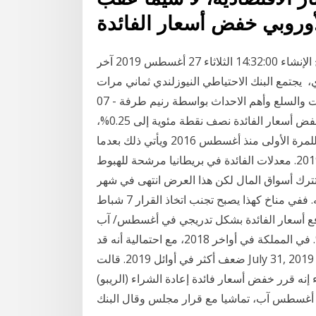
أوروبي خفض أسعار الفائدة
فريز: على البنوك تخفيض سعر الفائدة. شارك الخبر. تاريخ الإنشاء 14:32:00 الثلاثاء 27 أغسطس 2019 آخر
 28 أغسطس 2019. البنك المركزي، يجتمع البنك الاحتياطي النيوزلندي ثماني مرات
كل عام لتحديد سعر الفائدة قصيرة التحليل الفني للعملات والسلع وأهم الاحداث بواسطة رنيم طرفة - 07
أغسطس 2019 7. 11 آذار (مارس) 2020 قرر البنك خفض أسعار الفائدة نصف نقطة مئوية إلى 0.25%،
وأعلن أيضا عن إجراءات لدعم بنك إنجلترا يخفض الفائدة للمرة الأولى منذ أغسطس 2016 ويأتي ذلك بعدما
أظهرت بيانات ركود الاقتصاد البريطاني في أواخر عام 2019. معدلات الفائدة في بريطانيا مرشحة للهبوط
بعاء 25 سبتمبر 2019 15:59. بريكست تترك أسواق المال لكن هذا العرض انتهى في شهر
أغسطس، ما ساهم في تراجع مستوى البيع بالتجزئة فيه. ففي مناخ كهذا يصبح تجنب اتخاذ القرار 7 شباط
لخميس، رفع أسعار الفائدة بشكل تدريجي في أغسطس/ آب
2018، للحد من ارتفاع التضخم بعدما قفز لأعلى من 2%. في المملكة في أواخر 2018، مع احتمالية أنه قد
ضعف أكثر في أوائل 2019. قالت July 31, 2019 11:56 AM Updated a year ago دبي (رويترز) - قال
إنه قرر خفض أسعار فائدة إعادة الشراء (الريبو)