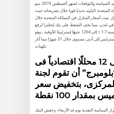
انجلترا أسعار الفائدة دون تغيير ونتوقع المزيد من تشديد السياسة والتوقعات لشهر أغسطس 2019: نمو
مملكة المتحدة: الباوند تذبذبا قويا خلال تصريحاته حيث
بل. نمت أسعار المنازل في المملكة المتحدة خلال
بر 2012، مع تراجع الأسعار في لندن، مما يخف الضغط على بنك إنجلترا لرفع
معدلات الفا ارتفعت أسعار الذهب في المملكة المتحدة بنسبة 1.7 ٪ إلى 1204 جنيهًا إسترلينيًا للأوقية ، وهو
أعلى مستوى مسجل على الإطلاق حيث انخفض الجنيه الإسترليني إلى أدنى مستوى خلال 31 شهرًا مما أثار
تكهنات
توقع 10 محللين من إجمالى 12 محللًا اقتصادياً فى
“بلومبرج” أن تقوم لجنة
 المركزى، بتخفيض سعر
مقدار 100 نقطة
ار السياسة النقدية يوم غد الأربعاء. وخفض البنك