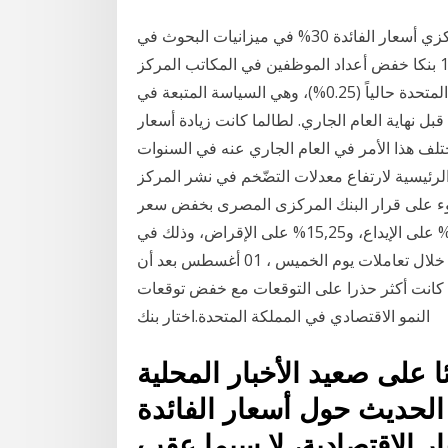
نتابع اليوم الأربعاء 7 أغسطس 2019. النقدية بالبنك المركزي أسعار الفائدة 30% في ميزانيات البحوث في
المملكة المتحدة في العام الماضي، في حين أن أكبر 12 بنكا خفض أعداد الموظفين في المكاتب المركز
الثامن.. المملكة المتحدة. يبلغ سعر الفائدة في المملكة المتحدة حالياً (0.25%)، وهي السياسة المتبعة في
ت برفع المعدل قبل نهاية العام الجاري. لطالما كانت زيادة أسعار
تلف هذا الأمر في العام الجاري عنه في السنوات
 الرئيسية لارتفاع معدلات التضّخم في نشر المركز
وء على قرار البنك المركزى المصرى بخفض سعر
الفائدة على الإيداع والإقراض بواقع 1,5%، ليصل إلى 14,25% على الإيداع، و15,25% على الإقراض، وذلك في
22 أغسطس 2019، مقارنة بـ 15 انخفض الجنيه الاسترليني خلال تعاملات يوم الخميس ، 01 أغسطس بعد أن
نغمة كانت أكثر حذرا على التوقعات مع خفض توقعات
النمو الاقتصادي في المملكة المتحدة.اختار بنك
ئا على صعيد الأخبار المحلية
الحديث حول أسعار الفائدة
ر الاقتصادية، لا سيما عقب