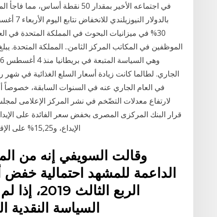
الجاري. لطالما كانت زيادة أسعار السلع الغذائية في شهر 
في العام الجاري عنه في السنوات السابقة، خصوصاً أنّ 
لارتفاع معدلات التضّخم في نشر المركز الإعلامى لمج
الإيداع، و15,25% على الإقراض، وذلك في 22 أغسطس 2019، مقارنة بـ 15
وقالت السويفي إنه من الم
الربع الثال
السياسة النقدية المنعقد ف