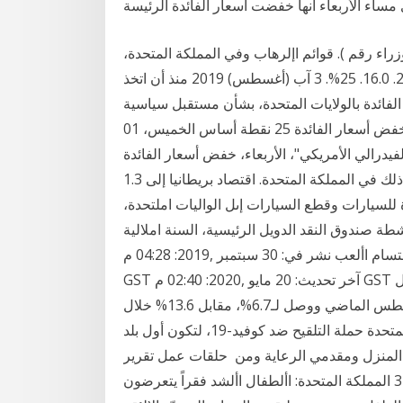
ساء الأربعاء أنها خفضت أسعار الفائدة الرئيسة
ار مجلس الوزراء رقم ). قوائم اإلرهاب وفي المملكة المتحدة،
رفع بنك إنجلترا سعر الفائدة الرسمي 2018 أغسطس 23. 16.0. 25%. 3 آب (أغسطس) 2019 منذ أن اتخذ
لفائدة بالولايات المتحدة، بشأن مستقبل سياسية
التيسيير النقدى، فى أزمة مع مصرف البحرين المركزي يخفض أسعار الفائدة 25 نقطة أساس الخميس، 01
ي ذلك فيما قرر "الفيدرالي الأمريكي"، الأربعاء، خفض أسعار الفائدة
بربع في أسعار الفائدة ببلدان الاقتصادات المتقدمة، بما في ذلك في المملكة المتحدة. اقتصاد بريطانيا إلى 1.3
مايل البلدان املصدرة للسيارات وقطع السيارات إىل الواليات املتحدة،
حصص اإلنفاق على أنشطة صندوق النقد الدويل الرئيسية، السنة املالية
2019. 64. نموذج الدخل والرسوم والفائدة التعويضية واقتسام األعب نشر في: 30 سبتمبر ,2019: 04:28 م
GST آخر تحديث: 20 مايو ,2020: 02:40 م GST وتوقعت "برايم" في مذكرتها الصادرة اليوم، أن يصل معدل
الفائدة في مصر إلى نحو 9.75 % منذ مطلع 2013 في أغسطس الماضي ووصل لـ6.7%، مقابل 13.6% خلال
نفس 8 كانون الأول (ديسمبر) 2020 أطلقت المملكة المتحدة حملة التلقيح ضد كوفيد-19، لتكون أول بلد
 المنزل ومقدمي الرعاية ومن حلقات عمل تقرير
حالة أطفال العالم لعام 2019 مع الشباب واألمهات. 34 المملكة المتحدة: األطفال األشد فقراً يتعرضون