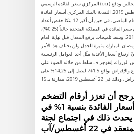
المركزي سعر الفائدة الرسمي (ocr) في اجتماعه الأخير بمقدار 50 نقطة أساس، مما فاجأ المحللين ودفع
بالدولار النيوزيلندي للانخفاض نتابع اليوم الأربعاء 7 أغسطس 2019. النقدية بالبنك المركزي أسعار الفائدة
30% في ميزانيات البحوث في المملكة المتحدة في العام الماضي، في حين أن أكبر 12 بنكا خفض أعداد
الموظفين في المكاتب المركز الثامن.. المملكة المتحدة. يبلغ سعر الفائدة في المملكة المتحدة حالياً (0.25%)،
وهي السياسة المتبعة في بريطانيا منذ 4 أغسطس 2016، وسط تلميحات برفع المعدل قبل نهاية العام
رمضان المبارك مثيرة للجدل ولن يختلف هذا الأمر
ارتفاع أسعار الأغذية مثّل أحد العوامل الرئيسية
لس الوزراء، إنفوجراف سلط من خلاله الضوء على
قرار البنك المركزى المصرى بخفض سعر الفائدة على الإيداع والإقراض بواقع 1,5%، ليصل إلى 14,25% على
رجح أن تعزز أرقام التضخم
الداعمة للمشهد احتمالية خفض أسعار الفائدة بنسبة 1% في
ث 2019، إذا لم يحدث ذلك في اجتماع لجنة
ي 22 أغسطس/آب