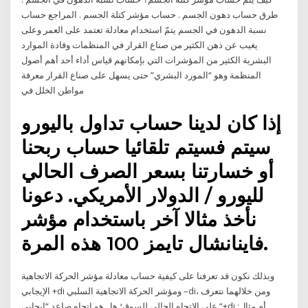
طرق حساب دهون الجسم . حساب مؤشر كتلة الجسم . المراجع حساب
نسبة الدهون في الجسم يتمّ استخدام معادلة تعتمد على العمر وعلى
يغيب عن ذهن الكثير من صناع القرار في المنظمات وقادة الموارد
البشرية الكثير من المؤشرات التي بإمكانهم قياس أداء أحد أهم أصول
المنظمة وهو “المورد البشري” حتى يسهل على صناع القرار معرفة
مواطن الخلل في
إذا كان لدينا حساب تداول باليورو
سيتم فسيتم تلقائيا حساب ربحنا
أو خسارتنا بسعر الصرف الحالي
لليورو / الدولار الأمريكي. دعونا
نأخذ مثالا آخر باستخدام مؤشر
فاينانشال تايمز 100 هذه المرة.
وبذلك نكون قد تعرفنا على كيفية حساب معادلة مؤشر الحركة الاتجاهية
الإيجابي +di ومؤشر الحركة الاتجاهية السلبي –di، ومن خلالهما نتعرف
على الاتجاه الحالي للسوق؛ هل هو اتجاه صاعد “إيجابي “+di أم مثال: