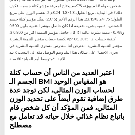
شخص طوله 1.8م ووزنه 75كغم يحتاج لمعرفة مؤشر كتلة جسمه، فكيف
ذلك؟ في البداية، نربع الطول: 1.8×1.8=3.24م 2. نقسم الوزن على مربع
الطول: 75÷3.24=23.15. هذا الرقم الأخير (23.15) يمثّل مؤشر كتلة جسم
الشخص. - تنمية بشرية ضعيفة اذا كان حاصل مؤشر التنمية مابين 0.500
و0.799 - تنمية بشرية عالية اذا كان حاصل مؤشر التنمية اكثر من 0.800 3.
كيفية حساب مؤشر التنمية البشرية. Apr 06, 2015 · 2. كيفية حساب
مؤشر التنمية البشرية : نفترض اننا سندرس مستوى التنمية البشرية في
بلد x يجرى الاحصاء على سكان هذا البلد ويتم التوصل مثلا الى النسب
الاتية : *متوسط أمد الحياة : 60 سنة
اعتبر العديد من الناس أن حساب كتلة
الجسم الـ BMI هو المقياس الوحيد
لحساب الوزن المثالي، لكن توجد عدة
طرق إضافية تقوم أيضاً على تحديد الوزن
المثالي، فمن المؤكد أن كل شخص قام
باتباع نظام غذائي خلال حياته قد تعامل مع
مصطلح