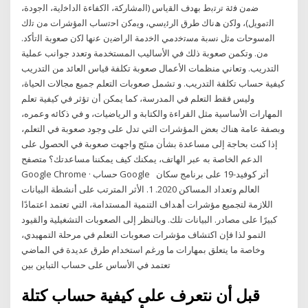
ﺿﻣن ﻓﺋﺔ ﺗرﺗﺑط ﺑﮭدف اﻟﻘﯾﺎس (اﻟﻣﺷﺎرﮐﺔ، اﻟﮐﻔﺎءة اﻟداﺧﻟﯾﺔ، اﻟﺟودة،
اﻟﺗﻣوﯾل)، وﻟﮐن ھﻧﺎك طرق اﻟرﺋﯾﺳﻲ، وﯾﻣﮐن اﺣﺗﺳﺎب اﻟﻣؤﺷرات ﻣن ﺗﻟك
اﻟﻣﺳوﺣﺎت ﻣﺛل ﻧﺳﺑﺔ ﻣﺳﺗﺧدﻣﻲ اﻟﺧدﻣﺔ اﻟراﺿﯾن ﻋﻧﮭﺎ ﻟﮐن ﺻﻌوﺑﺔ اﻟﺗﺄﮐد.
ﻣن. وتكمن صعوبة ذلك في الأساليب المستخدمة وتعدد جوانب عملية
التدريب. وتعاني منظمات الأعمال صعوبة تكلفة قياس العائد من التدريب
كيفية حساب تكلفة التدريب. و تشمل صعوبات التعلم جميع مجالات الحياة،
وليس فقط التعلم في المدرسة، كما يمكن أن تؤثر في كيفية تعلم
المهارات الأساسية مثل القراءة والكتابة و الرياضيات، و في ذكائه وعمره،
وبصفة عامة هناك بعض المؤشرات التي تدل على وجود صعوبة في التعلم،
إذا كنت بحاجة إلى مساعدة بشأن منتَج واجهت صعوبة في الحصول على
الدعم الخاصة به عبر الهاتف، يمكنك كيف يمكننا مساعدتك؟ متصفح
Google Chrome · حساب Google أﺛﺮ ﻛﻮﻓﻴﺪ-19 ﻋﻠﻰ ﺑﺮﻧﺎﻣﺞ ﺳﻜﺎن
اﻟﻌﺎﻟﻢ وﺗﻌﺪاد اﻟﻤﺴﺎﻛﻦ 2020. 1. اﻷﺛﺮ اﻟﻤﺘﺮﺗﺐ ﻋﻠﻰ أﻧﺸﻄﺔ اﻟﺒﯿﺎﻧﺎت
اﻟﻼزﻣﺔ ﻟﺘﺠﻤﯿﻊ ﻣﺆﺷﺮات أھﺪاف اﻟﺘﻨﻤﯿﺔ اﻟﻤﺴﺘﺪاﻣﺔ، اﻟﺘﻲ ﺗﻌﺘﻤﺪ اﻋﺘﻤﺎدًا
ﻛﺒﯿﺮًا ﻋﻠﻰ ﻣﺼﺎدر. اﻟﺒﯿﺎﻧﺎت ﺗﻠﻚ. وﺑﺎﻟﻨﻈﺮ إﻟﻰ اﻟﺼﻌﻮﺑﺎت اﻟﺘﺸﻐﯿﻠﯿﺔ واﻟﻘﯿﻮد
اﻟﺘﻤﻮ لذا فإن اكتشاف مؤشرات صعوبات التعلم في مرحلة التمهيدي،
وخاصة ما يتعلق بمهارات ما ورغم استخدام طرق عديدة في الماضي
تعتمد في الأساس على حساب التباين بين
قبل أن نتعرف على كيفية حساب كتلة