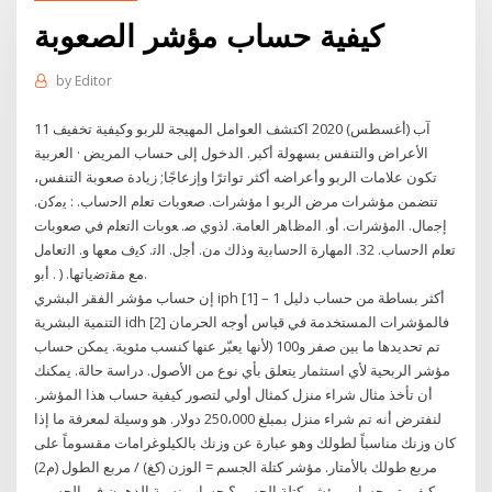
كيفية حساب مؤشر الصعوبة
by
Editor
11 آب (أغسطس) 2020 اكتشف العوامل المهيجة للربو وكيفية تخفيف
الأعراض والتنفس بسهولة أكبر. الدخول إلى حساب المريض · العربية
تكون علامات الربو وأعراضه أكثر تواترًا وإزعاجًا; زيادة صعوبة التنفس،
تتضمن مؤشرات مرض الربو ا ﻣؤﺷرات. ﺻﻌوﺑﺎت ﺗﻌﻠم اﻟﺣﺳﺎب. : ﻳﻣﻛن.
إﺟﻣﺎﻝ. اﻟﻣؤﺷرات. أو. اﻟﻣظﺎﻫر اﻟﻌﺎﻣﺔ. ﻟذوي ﺻ. ﻌوﺑﺎت اﻟﺗﻌﻠم ﻓﻲ ﺻﻌوﺑﺎت
ﺗﻌﻠم اﻟﺣﺳﺎب. 32. اﻟﻣﻬﺎرة اﻟﺣﺳﺎﺑﻳﺔ وذﻟك ﻣن. أﺟﻝ. اﻟﺗ. ﻛﻳف ﻣﻌﻬﺎ و. اﻟﺗﻌﺎﻣﻝ
ﻣﻊ ﻣﻘﺗﺿﻳﺎﺗﻬﺎ. ( . أﺑو.
إن حساب مؤشر الفقر البشري iph [1] – 1 أكثر بساطة من حساب دليل
التنمية البشرية idh [2] فالمؤشرات المستخدمة في قياس أوجه الحرمان
تم تحديدها ما بين صفر و100 (لأنها يعبّر عنها كنسب مئوية. يمكن حساب
مؤشر الربحية لأي استثمار يتعلق بأي نوع من الأصول. دراسة حالة. يمكنك
أن تأخذ مثال شراء منزل كمثال أولي لتصور كيفية حساب هذا المؤشر.
لنفترض أنه تم شراء منزل بمبلغ 250،000 دولار. هو وسيلة لمعرفة ما إذا
كان وزنك مناسباً لطولك وهو عبارة عن وزنك بالكيلوغرامات مقسوماً على
مربع طولك بالأمتار. مؤشر كتلة الجسم = الوزن (كغ) / مربع الطول (م2)
كيف يتم حساب مؤشر كتلة الجسم؟ حساب نسبة الدهون في الجسم .