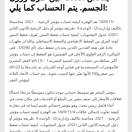
الجسم. يتم الحساب كما يلي:
4‏‏/11‏‏/1439 بعد الهجرة كيفية حساب مؤشر الربحية - - 2021. محاسبة
تكاليف وإدارية (2) - الوحدة 6 : طريقة مؤشر أو دليل الربحية (كانون الثاني
2021). جدول المحتويات: كيفية حساب ضغط النبض. يُعرف ضغط النبض
كونه الفرق بين الضغط الانقباضي والضغط الانبساطي، واللذان يظهران
عادةً على هيئة العددين اللذين يحددان ضغط دمك. (أي 120/80، على
التوالي). الرقم العلوي (الأعلى في القيمتين) هو الضغط إن حساب مؤشر
الفقر البشري iph [1] – 1 أكثر بساطة من حساب دليل التنمية البشرية
idh [2] فالمؤشرات المستخدمة في قياس أوجه الحرمان تم تحديدها ما
بين صفر و100 (لأنها يعبّر عنها كنسب مئوية.. يتم حساب الأبعاد الثلاثة
لمؤشر الفقر
مؤشر السعر هو متوسط حسابي موحد (يكون متوسطًا مرجحًا إجمالًا)
لعلاقات الأسعار إلى صنف معين من السلع أو الخدمات في مكان محدد في
أثناء فاصل زمني محدد. وهو مؤشر إحصائي صُمم ليساعد في مقارنة
كيفية تفاوت إجمالي علاقات 4‏‏/11‏‏/1439 بعد الهجرة كيفية حساب مؤشر
الربحية - - 2021. محاسبة تكاليف وإدارية (2) - الوحدة 6 : طريقة مؤشر أو
دليل الربحية (كانون الثاني 2021). جدول المحتويات: كيفية حساب ضغط
النبض. يُعرف ضغط النبض كونه الفرق بين الضغط الانقباضي والضغط