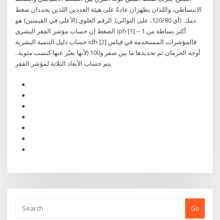
الانبساطي، واللذان يظهران عادةً على هيئة العددين اللذين يحددان ضغط
دمك. (أي 120/80، على التوالي). الرقم العلوي (الأعلى في القيمتين) هو
الضغط إن حساب مؤشر الفقر البشري iph [1] – 1 أكثر بساطة من
حساب دليل التنمية البشرية idh [2] فالمؤشرات المستخدمة في قياس
أوجه الحرمان تم تحديدها ما بين صفر و100 (لأنها يعبّر عنها كنسب مئوية..
يتم حساب الأبعاد الثلاثة لمؤشر الفقر
Go