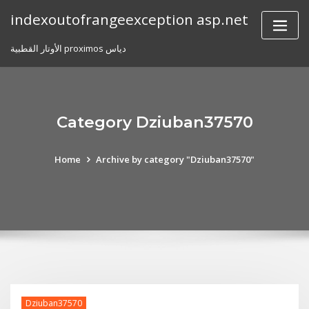
Skip
indexoutofrangeexception asp.net
to
content
الأوتار القطبية proximos دياس
Category Dziuban37570
Home
Archive by category "Dziuban37570"
Dziuban37570