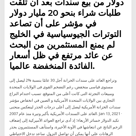
دولار من بيع سندات بعد أن تلقت
طلبات شراء بنحو 20 مليار دولار
في مؤشر على أن تصاعد
التوترات الجيوسياسية في الخليج
لم يمنع المستثمرين من البحث
عن عائد مرتفع في ظل أسعار
الفائدة المنخفضة عالميا.
وتراجع العائد على سندات الخزانة آجل 30 عامًا بنسبة %2 ليصل إلى
مستوى قياسى منخفض، رغم التضخم القوى فى الولايات المتحدة
ومبيعات التجزئة التى كانت أعلى من المتوقع. تسبب احتدام النزاع
التجاري بين الولايات المتحدة الأمريكية و الصين في انخفاض مؤشر
سندات الخزانة الأمريكية ليصل إلى أعلى درجات الحذر لينعكس منحنى
العائد على السندات الأمريكية بأكبر وتيرة منذ عام 2007. Jan 13, 2021 ·
تكبد الدولار خسائر الأربعاء؛ إذ أدى تراجع العوائد الأميركية إلى إضعاف
الزخم الناتج عن انتعاشها في الآونة الأخيرة، واستأنف المستثمرون بحذر
الرهانات على أنها يمكن أن تواصل النزول. ساعد تدخل الاحتياطي