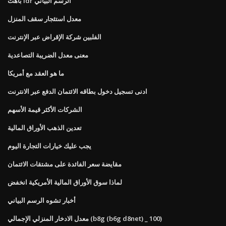
باهت idr الرسم البياني
معدل استئجار سقف المنزل
الفلبين شركة الإقراض عبر الإنترنت
معنى معدل الضريبة التصاعدية
ما هو العقد مع أمريكا
ادنى تسجيل دخول بطاقه الائتمان الدفع عبر الانترنت
الشركات الأكثر قيمة الأسهم
تعدين الذهب الأوراق المالية
يجب عليك خيارات التجارة اليوم
مقايضة سعر الفائدة على مشتقات الائتمان
لماذا سوق الأوراق المالية الأمريكية انخفض
أخبار تشوه الرسم البياني
معدل الادخار المنزلي الإجمالي (b8g (b6g d8net) _ 100)