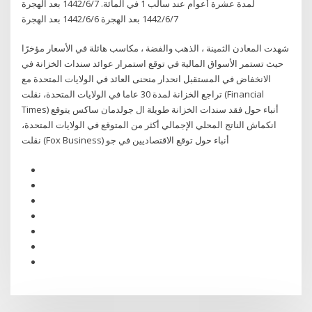
لمدة عشرة أعوام عند سالب 1 في المائة. 7‏‏/6‏‏/1442 بعد الهجرة
7‏‏/6‏‏/1442 بعد الهجرة 6‏‏/6‏‏/1442 بعد الهجرة
شهدت المعادن الثمينة ، الذهب والفضة ، مكاسب هائلة في الأسعار مؤخرًا
حيث تستمر الأسواق المالية في توقع استمرار عوائد سندات الخزانة في
الانخفاض في المستقبل انحدار منحنى العائد في الولايات المتحدة مع
تراجع الخزانة لمدة 30 عاما في الولايات المتحدة، نقلت (Financial
Times) أنباء حول فقد سندات الخزانة طويلة ال جولدمان ساكس يتوقع
انكماش الناتج المحلي الإجمالي أكثر من المتوقع في الولايات المتحدة،
نقلت (Fox Business) أنباء حول توقع الاقتصاديين في جو