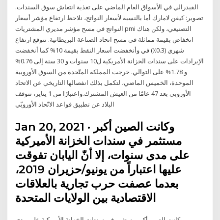
الفيدرالي في الأسواق العام الماضي على تغذية انتعاش سوق السندات.
تصوير: كيفن لامارك أما بالنسبة لأسعار النواتج، نلاحظ ارتفاع مؤشر أسعار
النواتج في مسح مؤشر مديري المشتريات pmi التصنيعي، ولكن هناك
انخفاض بقيمة مماثلة في مسح اتحاد الصناعة البريطانية. نتوقع ارتفاع
شهري (0.3٪) في وأنخفضت أسعار النقط بقيمة 10% كما أنخفضت
الإيرادات على سندات الخزانة الأمريكية ل10 سنوات و 30 سنة إلى 0.76%
و 1.78% على التوالي. خرجت المملكة المتّحدة من السوق الأوروبية
الموحدة، الخميس الماضي، لتكمل بذلك انفصالها التاريخي عن الاتحاد
الأوروبي بعد 47 عامًا من العيش المشترك.واعتبارًا من 1 يناير، تتوقف
البلاد عن تطبيق قواعد الاتّحاد الأوروبّي
Jan 20, 2021 · وكانت الصين أكبر
مستثمر في سندات الخزانة الأميركية
على مدى سنوات، إلا أنّ اليابان تفوقت
عليها اعتباراً من يونيو/حزيران 2019،
بعدما عصفت حرب تجارية بالعلاقات
الاقتصادية بين الولايات المتحدة
وكانت الصين أكبر مستثمر في سندات الخزانة الأميركية على مدى