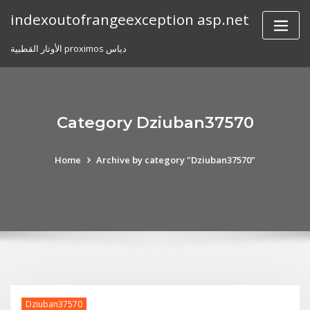
Skip
indexoutofrangeexception asp.net
to
content
الأوتار القطبية proximos دياس
Category Dziuban37570
Home
Archive by category "Dziuban37570"
Dziuban37570