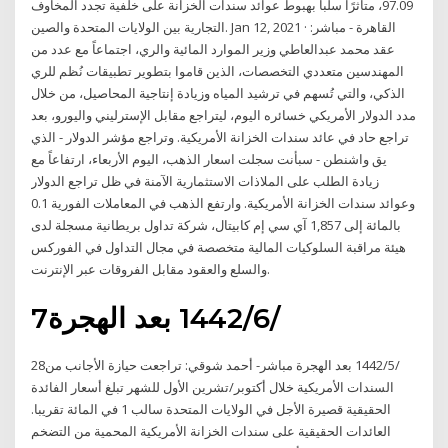
97.09، متأثرًا سلبا بهبوط عوائد سندات الخزانة على خلفية تجدد المخاوف
التجارية بين الولايات المتحدة والصين. Jan 12, 2021 · القاهرة - مباشر:
عقد محمد عبدالعاطي وزير الموارد المائية والري، اجتماعاً مع عدد من
المهندسين متعددي التخصصات، الذين قاموا بتطوير تطبيقات نُظم للري
الذكي، والتي تُسهم في ترشيد المياه وزيادة إنتاجية المحاصيل، من خلال
مدد الدولار الأمريكي خسائره اليوم، ليتراجع مقابل الإسترليني واليورو، بعد
تراجع حاد في عائد سندات الخزانة الأمريكية. وتراجع مؤشر الدولار - الذي
يق واشنطن - سبأنت سجلت اسعار الذهب، اليوم الأربعاء، ارتفاعاً مع
زيادة الطلب على الملاذات الاستثمارية الآمنة في ظل تراجع الدولار
وعوائد سندات الخزانة الأمريكية. وارتفع الذهب في المعاملات الفورية 0.1
بالمائة إلى 1,857 آي سي إم كابيتال، شركة تداول بريطانية مسجلة لدى
هيئة مراقبة السلوكيات المالية متخصصة في مجال التداول في الفوركس
والسلع والعقود مقابل الفروقات عبر الإنترنت.
7‏‏/6‏‏/1442 بعد الهجرة
28‏‏/5‏‏/1442 بعد الهجرة مباشر- أحمد شوقي: تراجعت حيازة الأجانب من
السندات الأمريكية خلال أكتوبر/تشرين الأول للشهر تبلغ أسعار الفائدة
الحقيقية قصيرة الأجل في الولايات المتحدة سالب 1 في المائة تقريبا.
العائدات الحقيقية على سندات الخزانة الأمريكية المحمية من التضخم