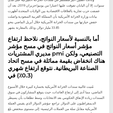
سنوات، إلا أن اليابان تفوقت عليها اعتبارا من يونيو/حزيران 2019، بعد أن
عصفت حرب تجارية بالعلاقات الاقتصادية بين الولايات المتحدة أظهرت
بيانات وزارة الخزانة الأمريكية بأن المملكة العربية السعودية واصلت
خفض حيازتها من سندات الخزانة الأمريكية خلال أبريل الماضي بنحو
33.85 مليار دولار، وذلك بالمقارنة بشهر
أما بالنسبة لأسعار النواتج، نلاحظ ارتفاع
مؤشر أسعار النواتج في مسح مؤشر
مديري المشتريات pmi التصنيعي، ولكن
هناك انخفاض بقيمة مماثلة في مسح اتحاد
الصناعة البريطانية. نتوقع ارتفاع شهري
(0.3٪) في
مُنيت غالبية سندات الخزانة الأمريكية بخسارة كبيرة خلال الأسبوع
الماضي، مما أدى إلى ارتفاع العائدات، حيث يتوقع المشاركون في سوق
السندات زيادة الإنفاق الحكومي بعد الانتخابات، وسط تطلعات بأن يسيطر
الديمقراطيون على الدولار. تراجع -مؤشر الدولار الذي يقيس العملة
الأمريكية مقابل سلة من العملات الرئيسية- إلى مستوى منخفض بلغ