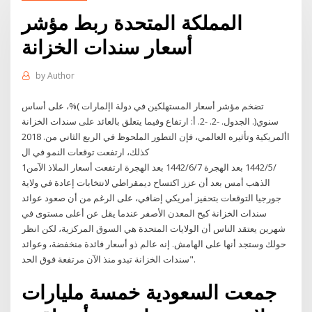
المملكة المتحدة ربط مؤشر
أسعار سندات الخزانة
by
Author
تضخم مؤشر أسعار المستهلكين في دولة اإلمارات )%، على أساس
سنوي(. الجدول. -2. -2. أ: ارتفاع وفيما يتعلق بالعائد على سندات الخزانة
األمريكية وتأثيره العالمي، فإن التطور الملحوظ في الربع الثاني من. 2018
كذلك، ارتفعت توقعات النمو في ال
1‏‏/5‏‏/1442 بعد الهجرة 7‏‏/6‏‏/1442 بعد الهجرة ارتفعت أسعار الملاذ الآمن
الذهب أمس بعد أن عزز اكتساح ديمقراطي لانتخابات إعادة في ولاية
جورجيا التوقعات بتحفيز أمريكي إضافي، على الرغم من أن صعود عوائد
سندات الخزانة كبح المعدن الأصفر عندما يقل عن أعلى مستوى في
شهرين يعتقد الناس أن الولايات المتحدة هي السوق المركزية، لكن انظر
حولك وستجد أنها على الهامش. إنه عالم ذو أسعار فائدة منخفضة، وعوائد
سندات الخزانة تبدو منذ الآن مرتفعة فوق الحد".
جمعت السعودية خمسة مليارات