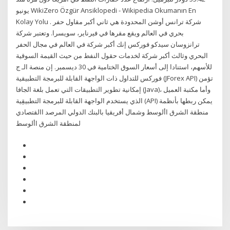
يونيو WikiZero Özgür Ansiklopedi - Wikipedia Okumanın En
Kolay Yolu . شركة ترانس أوشن المحدودة هي ثاني أكبر مقاول حفر
بحري في العالم ويقع مقرها في فيرناير، سويسرا. وتعتبر شركة
ترانزوسان سيدكو فوركس إنك أكبر شركة في العالم في مجال الحفر
البحري وثالث أكبر شركة لخدمات حقول النفط من حيث القيمة السوقية
للأسهم، استنادا إلى أسعار السوق الختامية في 30 ديسمبر. إن منصة الـ ج
فوركس للتداول ذات الواجهة القابلة للبرمجة التطبيقية (JForex API) تؤمن
إمكانية تطوير التطبيقات التي تعمل بلغة الجافا (Java)، وأما مكتبة العميل
الذي يستخدم الواجهة القابلة للبرمجة التطبيقِية (API) يمكن ربطها بأنظمة
‫منطقة الشرق األوسط وشمال أفريقيا بالبنك الدولي‬ ‫المرصد االقتصادي
لمنطقة الشرق األوسط