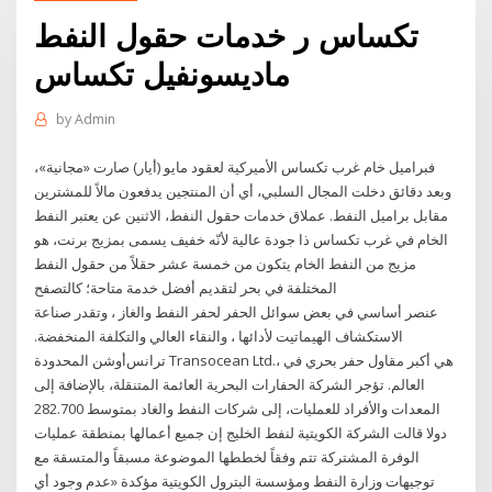
تكساس ر خدمات حقول النفط
ماديسونفيل تكساس
by
Admin
فبراميل خام غرب تكساس الأميركية لعقود مايو (أيار) صارت «مجانية»،
وبعد دقائق دخلت المجال السلبي، أي أن المنتجين يدفعون مالاً للمشترين
مقابل براميل النفط. عملاق خدمات حقول النفط، الاثنين عن يعتبر النفط
الخام في غرب تكساس ذا جودة عالية لأنّه خفيف يسمى بمزيج برنت، هو
مزيج من النفط الخام يتكون من خمسة عشر حقلاً من حقول النفط
المختلفة في بحر لتقديم أفضل خدمة متاحة؛ كالتصفح
عنصر أساسي في بعض سوائل الحفر لحفر النفط والغاز ، وتقدر صناعة
الاستكشاف الهيماتيت لأدائها ، والنقاء العالي والتكلفة المنخفضة.
ترانس‌أوشن المحدودة Transocean Ltd.، هي أكبر مقاول حفر بحري في
العالم. تؤجر الشركة الحفارات البحرية العائمة المتنقلة، بالإضافة إلى
المعدات والأفراد للعمليات، إلى شركات النفط والغاد بمتوسط 282.700
دولا قالت الشركة الكويتية لنفط الخليج إن جميع أعمالها بمنطقة عمليات
الوفرة المشتركة تتم وفقاً لخططها الموضوعة مسبقاً والمتسقة مع
توجيهات وزارة النفط ومؤسسة البترول الكويتية مؤكدة «عدم وجود أي