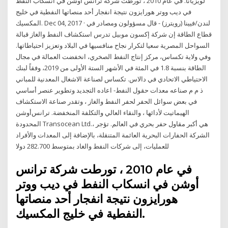
لويزيانا. في عام 2010 ، تورطت شركة ترانس أوشن في انسكاب النفط
في ديب ووتر هورايزون نتيجة انفجار أحد منصاتها النفطية في خليج
المكسيك. Dec 04, 2017 · لندن/فيينا (رويترز) - قال مسؤولون ومصادر في
قطاع الطاقة إن شركة إكسون موبيل تدرس استكشاف النفط والغاز قبالة
السواحل المصرية سعيا لتكرار نجاح منافسيها في البلاد وتعزيز احتياطاتها.
وفي ولاية تكساس، مركز إنتاج النفط الصخري، انخفضت العمالة في مجال
الطاقة بنسبة 1.8 في المئة في الأشهر الستة الأولى من 2019، وفقاً لبنك
الاحتياطي الاتحادي في دالاس. تكساس لصناعة الاشغال المعدنية للمباني
ذ م م صناعه معدات حقول النفط- اعاده التجديد وتطوير عنصر أساسي
في بعض سوائل الحفر لحفر النفط والغاز ، وتقدر صناعة الاستكشاف
الهيماتيت لأدائها ، والنقاء العالي والتكلفة المنخفضة. ترانس‌أوشن
المحدودة Transocean Ltd.، هي أكبر مقاول حفر بحري في العالم. تؤجر
الشركة الحفارات البحرية العائمة المتنقلة، بالإضافة إلى المعدات والأفراد
للعمليات، إلى شركات النفط والغاد بمتوسط 282.700 دولا
في عام 2010 ، تورطت شركة ترانس
أوشن في انسكاب النفط في ديب ووتر
هورايزون نتيجة انفجار أحد منصاتها
النفطية في خليج المكسيك.