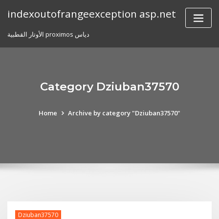
Skip
indexoutofrangeexception asp.net
to
content
الأوتار القطبية proximos دياس
Category Dziuban37570
Home
Archive by category "Dziuban37570"
Dziuban37570