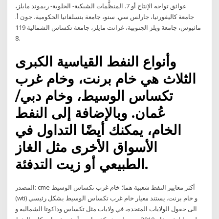
عوائق تواجه الإنتاج أو 7. المنظَّمات الشبكية- الخلوية- ريموند مايلز،
جامعة كاليفورنيا، جارلس سي. سنو، جامعة بنسلفانيا الحكومية، جون أ.
ماثيوس، جامعة ويلز الجنوبية، غرانت مايلز، جامعة تكساس الشمالية 119
8.
وأنواع النفط القياسية الكبرى
الثلاث هي خام برنت، وخام غرب
تكساس الوسيط، وخام دبي/
عُمان. وبالإضافة إلى النفط
الخام، يمكنك أيضًا التداول في
الأسواق الأخرى مثل الغاز
الطبيعي أو زيت التدفئة.
المصدر: cme أكثر معايير النفط شعبية هما؛ خام غرب تكساس الوسيط
(wti) و خام برنت. يستند معيار خام غرب تكساس الوسيط بشكل رئيسي
الى حقول الولايات المتحدة، في ولايات مثل تكساس وداكوتا الشمالية و