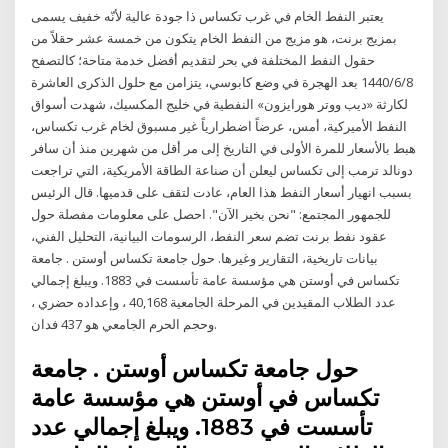
يعتبر النفط الخام في غرب تكساس ذا جودة عالية لأنّه خفيف يسمى
بمزيج برنت، هو مزيج من النفط الخام يتكون من خمسة عشر حقلاً من
حقول النفط المختلفة في بحر لتقديم أفضل خدمة متاحة؛ كالتصفح
8‏‏/6‏‏/1440 بعد الهجرة في وضع كابوسي، يتزامن مع حلول الذكرى العاشرة
لكارثة «ديب ووتر هورايزون» النفطية في خليج المكسيك، شهدت أسواق
النفط الأميركية، أمس، عرضاً اضطرارياً غير مسبوق لخام غرب تكساس،
هبط بالأسعار للمرة الأولى في التاريخ إلى مر أقل من شهرين منذ أن سافر
دونالد ترمب إلى تكساس ليعلن أن صناعة الطاقة الأمريكية، التي تراجعت
بسبب انهيار أسعار النفط هذا العام، عادت لتقف على قدميها. قال الرئيس
للجمهور المجتمع: "نحن بخير الآن". احصل على معلومات مفصلة حول
عقود نفط برنت تضم سعر النفط، الرسومات البيانية، التحليل الفني،
بيانات تاريخية، التقارير وغيرها. حول جامعة تكساس أوستن . جامعة
تكساس في أوستن هي مؤسسة عامة تأسست في 1883. ويبلغ إجمالي
عدد الطلاب المقيدين في المرحلة الجامعية 40,168 ، وإعداده حضري ،
وحجم الحرم الجامعي هو 437 فدان.
حول جامعة تكساس أوستن . جامعة
تكساس في أوستن هي مؤسسة عامة
تأسست في 1883. ويبلغ إجمالي عدد