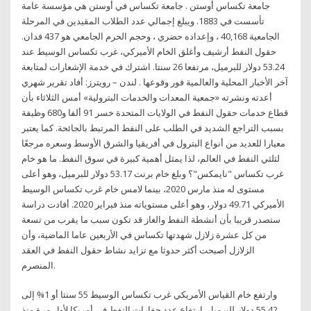
جامعة تكساس أوستن . جامعة تكساس في أوستن هي مؤسسة عامة
تأسست في 1883. ويبلغ إجمالي عدد الطلاب المقيدين في المرحلة
الجامعية 40,168 ، وإعداده حضري ، وحجم الحرم الجامعي هو 437 فدان.
حقول النفط أرشيف وأغلق الخام الأميركي، غرب تكساس الوسيط عند
53.24 دولار للبرميل، مرتفعا 26 سنتا. اشترك في خدمة الإشعارات لمتابعة
آخر الأخبار المحلية والعالمية فور وقوعها . لندن – رويترز: أفاد تقرير شهري
أعدته ونشرته «جمعية المعدات والخدمات البترولية» أمس الثلاثاء بأن
قطاع خدمات حقول النفط في الولايات المتحدة خسر 91 ألفا و680 وظيفة
بسبب التراجع الشديد في الطلب على النفط المرتبط بالجائحة. كما يعتبر
معيارا للعديد من أنواع البترول في أفريقيا والشرق الأوسط وسعره مرجعًا
لثلثي النفط في العالم، لذا يمثل أهمية كبيرة في سوق النفط. ما هو خام
غرب تكساس "نايمكس"؟ وبلغ خام برنت 53.17 دولار للبرميل، وهو أعلى
مستوى له منذ مارس 2020، بينما لامس خام غرب تكساس الوسيط
الأميركي 49.71 دولار، وهو أعلى مستوياته منذ فبراير 2020. أفادت دراسة
ستصدر قريبا بأن أنشطة النفط والغاز قد تكون سبب ما يقرب من تسعة
من كل عشرة زلازل شهدتها تكساس في الأربعين عاما الماضية، وأن
الزلازل أصبحت أكثر حدوثا مع تزايد نشاط حقول النفط في العقد
المنصرم.
وارتفع خام القياس الأمريكي غرب تكساس الوسيط 55 سنتا أو 1% إلى
55.42 دولار للبرميل. ارتفاع عدد حفارات النفط في أمريكا لأول مرة منذ