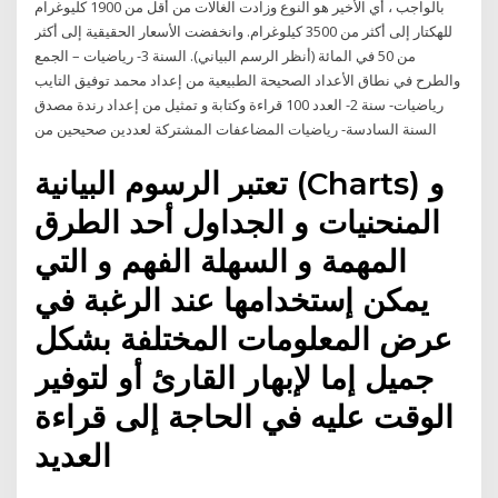
بالواجب ، أي الأخير هو النوع وزادت الغالات من أقل من 1900 كليوغرام
للهكتار إلى أكثر من 3500 كيلوغرام. وانخفضت الأسعار الحقيقية إلى أكثر
من 50 في المائة (أنظر الرسم البياني). السنة 3- رياضيات – الجمع
والطرح في نطاق الأعداد الصحيحة الطبيعية من إعداد محمد توفيق التايب
رياضيات- سنة 2- العدد 100 قراءة وكتابة و تمثيل من إعداد رندة مصدق
السنة السادسة- رياضيات المضاعفات المشتركة لعددين صحيحين من
تعتبر الرسوم البيانية (Charts) و
المنحنيات و الجداول أحد الطرق
المهمة و السهلة الفهم و التي
يمكن إستخدامها عند الرغبة في
عرض المعلومات المختلفة بشكل
جميل إما لإبهار القارئ أو لتوفير
الوقت عليه في الحاجة إلى قراءة
العديد