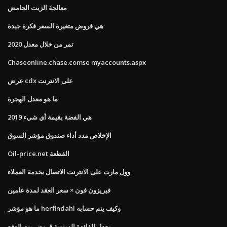
معالجة الزيت الحامض
هي قروض متغيرة السعر فكرة جيدة
تمر من خلال معدل 2020
Chaseonline.chase.comse myaccounts.aspx
عرض cdx على الانترنت
ما هو معدل الهجرة
هي الفضة بقيمة أي شيء 2019
الإخلاص مدد أداء صندوق مؤشر السوق
Oil-price.net القطعة
وول مارت على الانترنت الاتصال بخدمة العملاء
فيريزون فون × سعر العقد لمدة عامين
ما هو مؤشر herfindahl وكيف يتم حسابه
معدل الفائدة السنوية قروض يوم الدفع