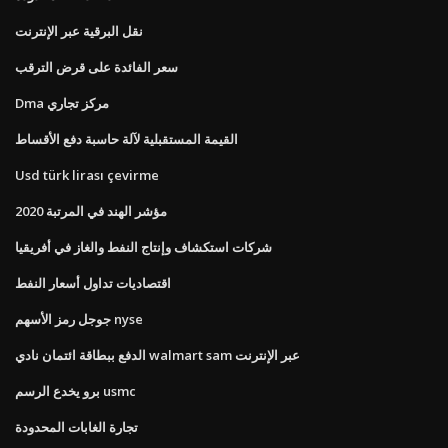
نقل البرقية عبر الإنترنت
سعر الفائدة على قرض الترقب
Dma مركز تجاري
القيمة المستقبلية لآلة حاسبة دفع الأقساط
Usd türk lirası çevirme
مؤشر الهند في المرتبة 2020
شركات استكشاف وإنتاج النفط والغاز في أفريقيا
اقتصاديات تداول أسعار النفط
جوجل رمز الأسهم nyse
الدفع ببطاقة ائتمان نادي walmart sam عبر الإنترنت
برو يخدع الرسم usmc
تجارة الغابات المحدودة