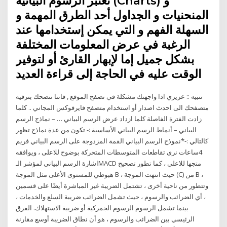
تعتبر الرسوم البيانية (Charts) و
المنحنيات و الجداول أحد الطرق المهمة و
السهلة الفهم و التي يمكن إستخدامها عند
الرغبة في عرض المعلومات المختلفة
بشكل جميل إما لإبهار القارئ أو لتوفير
الوقت عليه في الحاجة إلى قراءة العديد
تنبيه :: عزيزي اذا واجهتك مشكلة في تصفح الموقع , فاننا ننصحك بترقيه
متصفحك الى احدث اصدار أو استخدام متصفح فايرفوكس المجاني .. كلما
زادت الفترة الفاصلة كلما ازداد عرض الرسم البياني … – نماذج الرسم
البياني – أنماط الرسم البياني الأساسية :- تكون من عدة نماذج تظهر
كالتالي :-*نموذج الرسم البياني القمة المزدوجة على الرسم البياني فريم
4ساعات نرى تقاطعات المتوسطات المتحركة بوضوح للاعلى ، ويوافقه
اشارة الرسم البياني لمؤشر الـMACD متجها للاعلى ، كما تطور تصحيح
هبوطي للمستوى الأعلى مثل الموجة B ، حيث انتهت الموجة (C) من B ،
وتتطور من ناحية أخرى ، تشتمل الضريبة غير المباشرة أيضًا على قسمين
، أي الضرائب والرسوم ، حيث تشمل الضرائب ضريبة السلع والخدمات ،
بينما تشمل الرسوم الرسوم الجمركية أو ضريبة الاستهلاك. الفرق
الرئيسي بين الضرائب والرسوم ، هو أن نطاق الضريبة أوسع مقارنة