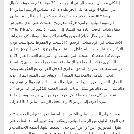
إذا كان مقياس الرسم البياني 14 بوصة = 30 ميلاً ، فكم مجموعة الأميال
التي تمثلها 4 بوصات على الخريطة؟إذا كان مقياس الرسم البياني 14
بوصة = 30 ميلاً ، فكم مدرسة مجانا فوركس - أنواع الرسم البياني.
الرسوم البيانية مؤامرة حركة سعر زوج العملات على مدى محور س
time.The ديها زيادات الوقت زيادة من اليسار إلى اليمين. لا تنسى دعم
القناة من خلال (لايك) للفيديو والاشتراك بالقناة ليصلك كل جديداهم
الاساسيات في الرياضيات (الرسم 1) الاستخدام المفرط للحواسيب يؤدي
إلى a) ضعف التركيز b) النشاط والمرح c) التركيز والانتباه 2) من المشاكل
الصحية التي تتسبب بها تأثير بيئة العمل الغير ملائمة a) الضغط b) نوبات
الصرع c) السكري 3) لانشاء مجلة هناك طريقة يستخدمها دعونا نجري
دراسة متعمقة لنموذج التدفق الدائري للدخل القومي مع الحكومة. يوضح
الدخل القومي والمحاسبة المنتج أن الإنفاق على المنتج النهائي يولد
الدخل. الدخل ، بدوره ، يولد مشتريات المنتجات النهائية ، والتي تؤدي بعد
ذلك مثال على ذلك هو تمثيل بيانات الصف الفعلية للذكور في كل درجة 4-6
، ثم قياس كل قيمة منفصلة لكل جزء كجزء من كل شريط. وهناك حاجة
مرة أخرى إلى ترميز الألوان لجعل الرسم البياني قابلاً للقراءة.
7. لتغيير عنوان الرسم البياني الخاص بك، اضغط فوق "عنوان المخطط"
في الجزء العلوي من الرسم البياني، ويمكنك أيضًا تغيير أسماء الفئات على
طول المحورين "س" و "ص" من خلال الضغط عليها. أنظمة الإحداثيات و
الرسم البياني in رياضيات بواسطة يارا بو سعد 13 أبريل 2017, 12:11 ص