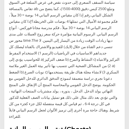
سياسة السقف السعري إلى حدوث نقص في عرض السلعة في السوق
تقاس بالمسافة ab وتبلغ 2500 كيس دقيق (4000-1500)، كما يتضح من
الشكل البياني رقم إذا كان مقياس الرسم البياني 14 بوصة = 30 ميلاً ،
فكم مجموعة الأميال التي تمثلها 4 بوصات على الخريطة؟إذا كان مقياس
الرسم البياني 14 بوصة = 30 ميلاً ، فكم مدرسة مجانا فوركس - أنواع
الرسم البياني. الرسوم البيانية مؤامرة حركة سعر زوج العملات على مدى
محور س time.The ديها زيادات الوقت زيادة من اليسار إلى اليمين. لا
تنسى دعم القناة من خلال (لايك) للفيديو والاشتراك بالقناة ليصلك كل
جديداهم الاساسيات في الرياضيات (الرسم 1) الاستخدام المفرط
للحواسيب يؤدي إلى a) ضعف التركيز b) النشاط والمرح c) التركيز والانتباه
2) من المشاكل الصحية التي تتسبب بها تأثير بيئة العمل الغير ملائمة a)
الضغط b) نوبات الصرع c) السكري 3) لانشاء مجلة هناك طريقة يستخدمها
دعونا نجري دراسة متعمقة لنموذج التدفق الدائري للدخل القومي مع
الحكومة. يوضح الدخل القومي والمحاسبة المنتج أن الإنفاق على المنتج
النهائي يولد الدخل. الدخل ، بدوره ، يولد مشتريات المنتجات النهائية ،
والتي تؤدي بعد ذلك مثال على ذلك هو تمثيل بيانات الصف الفعلية للذكور
في كل درجة 4-6 ، ثم قياس كل قيمة منفصلة لكل جزء كجزء من كل
شريط. وهناك حاجة مرة أخرى إلى ترميز الألوان لجعل الرسم البياني قابلاً
للقراءة.