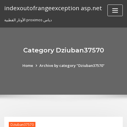
Skip
indexoutofrangeexception asp.net
to
content
الأوتار القطبية proximos دياس
Category Dziuban37570
Home
Archive by category "Dziuban37570"
Dziuban37570