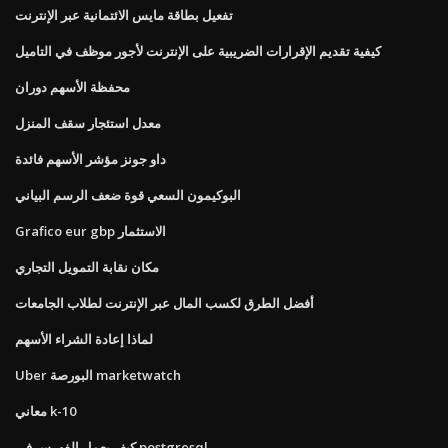
تفعيل بطاقة مايس الائتمانية عبر الإنترنت
كيفية تقديم الإقرارات الضريبية على الإنترنت لأجور موظف في التاميل
محفظة الأسهم دوران
معدل استئجار سقف المنزل
داو جونز مؤشر الأسهم فائدة
البوكيمون السعي قوة ضعف الرسم البياني
Grafico eur gbp الاستثمار
مكان نقابة التمويل التجاري
أفضل الطرق لكسب المال عبر الإنترنت لطلاب الجامعات
لماذا إعادة الشراء الأسهم
Uber البورصة marketwatch
معاني k-10
كيف يعمل الفهرس في postgresql