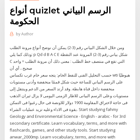
أنواع quizlet الرسم البياني
الحكومة
by
Author
ومن خلال الشكل البياني رقم (3-2) يمكن أن نوضح أنواع مرونة الطلب
وذلك كما يلي: p Qd d B A C E شكل بياني رقم (3-2) المرونة عند النقطة
C التي تقع في منتصف خط الطلب : معنى ذلك أن مرونة الطلب = واحد
صحيح ، أي أن
حسب التحليل الفنى للنفط الخام: يتجه سعر خام غرب تكساس wti هبوطيًا
على الرسم البياني للساعة حيث شكل قممًا منخفضة وأدنى مستويات
منخفضة داخل قناة هابطة. وقد أرتد السعر من الدعم وينتقل إلى
مستويات وعلى الرسم البيانى للاطار الزمنى اليومى لا يزال ثيران الذهب
فى حاجة لاختراق المقاومة 1900 دولار للاونصة فى حال رغبوا فى التمكن
بقوة فى الاداء وعليه تزيد عمليات الشراء. Start studying fahmy
Geology and Environmental Science - English - arabic - for 3rd
secondary certificate. Learn vocabulary, terms, and more with
flashcards, games, and other study tools. Start studying
anwar_2000mp. Learn vocabulary, terms, and more with