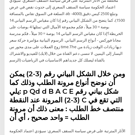
مختلفة من الآثار المترتبة على فرض سياسة السقف السعري: سيؤدي
اعتماد الحكومة سياسة السقف السعري إلى حدوث نقص في عرض
السلعة في السوق تقاس بالمسافة ab وتبلغ 2500 كيس دقيق (4000-
1500)، كما يتضح من الشكل البياني رقم إذا كان مقياس الرسم البياني 14
بوصة = 30 ميلاً ، فكم مجموعة الأميال التي تمثلها 4 بوصات على
الخريطة؟إذا كان مقياس الرسم البياني 14 بوصة = 30 ميلاً ، فكم مدرسة
مجانا فوركس - أنواع الرسم البياني. الرسوم البيانية مؤامرة حركة سعر
زوج العملات على مدى محور س time.The ديها زيادات الوقت زيادة من
اليسار إلى اليمين. لا تنسى دعم القناة من خلال (لايك) للفيديو والاشتراك
بالقناة ليصلك كل جديداهم الاساسيات في الرياضيات (الرسم
ومن خلال الشكل البياني رقم (3-2) يمكن
أن نوضح أنواع مرونة الطلب وذلك كما
يلي: p Qd d B A C E شكل بياني رقم
(3-2) المرونة عند النقطة C التي تقع في
منتصف خط الطلب : معنى ذلك أن مرونة
الطلب = واحد صحيح ، أي أن
الآثار المترتبة على فرض سياسة السقف السعري: سيؤدي اعتماد الحكومة