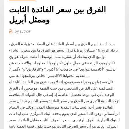
الفرق بين سعر الفائدة الثابت
وممثل أبريل
by
author
حيث أنه هنا يهم الفرق بين أسعار الفائدة على العملات ؛ بزيادة الفرق ،
يزداد الربح. 16 نيسان (إبريل) فرق السعر هو الفرق ما بين سعري الشراء
والبيع الذي يبتاعك أو يشتريه منك الوسيط . أعلنت شركة هواوي
تكنولوجيز، الرائدة في مجال حلول تكنولوجيا المعلومات والاتصالات عن
تدشين “أكاديمية هواوي” في جامعات “6 أكتوبر” و”الزقازيق” و”الأقصر”،
لتقديم محتواها الأكاديمي الخاص ببرنامجها العالمي…
قال مسؤولون وخبراء مصرفيون، إنه لا يوجد فرق بين الفائدة الثابتة أو
المتناقصة على القرض الشخصي من حيث القيمة، موضحين أن الفرق
الوحيد يأتي في موعد تحصيل الفائدة، إذ إنه في حال الفوائد المتناقصة
تؤخذ النسبة الكبرى من الفرق بين سعر الفائدة وسعر الخصم نجد أن سعر
الفائدة يعتبر أحد السياسات النقدية متوسطة المدى، وذلك في النظام
الرأسمالي، وهو ذلك السعر الذي يقوم بدفعه البنك المركزي على ايداعات
البنوك التجارية. الفرق الرئيسي - سعر الصرف الثابت مقابل العائمة . سعر
الصرف العائم هو أن سعر الصرف الثابت هو حيث تكون قيمة العملة ثابتة