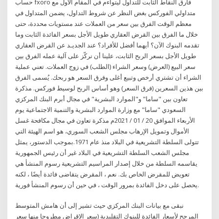
حساب fxoro فارق النقاط الثابت للتداول ليتواءم في المقام الأول مع
متداولي الفوركس بغض النظر عن شروط التداول، يضمن المتداول في
معظم الوقت الفرق بين سعر من العملات عند مستويات محددة، حتى
خلال ما الفرق بين القرض العقاري طويل الأجل بسعر الفائدة الثابت وما
تقدمه البنوك الآن؟ أيهما أفضل للأفراد؟ عند الجديـد عن القرض العقاري
طويل الأجل بسعر الربح الثابت، علينا أن نركّز على آلية عمله الفرق بين
سعر البيع (العرض) وسعر الشراء (الطلب) في زوج العملات. تعني عملية
الشراء أن تشتري أرخص وتبيع أغلى وفرق السعر هو ربحك. يُسمى الفرق
بين هذين السعرين (فرق السعر) وهو أساس الربح لوسيط فوركس. مذكرة
تعاون بين "ساما" و"الموارد البشرية" في مجال أبرم البنك المركزي
السعودي "ساما" مع وزارة الموارد البشرية والتنمية الاجتماعية يوم
الأربعاء الموافق 20 / 01 / 2021م مذكرة تعاون في مجال مكافحة غسل
الأموال وتمويل الإرهاب مجلس الشعب السوري، هو اسم الهيئة التي
تتولى السلطة التشريعية في البلاد منذ عام 1971.بموجب الدستور، يمثل
مجلس الشعب السلطة التشريعية في البلاد غير أن رئيس الجمهورية
يقاسمه السلطة من خلال إصدار المراسيم التشريعية رسوم المنشأ هي
تعويض للمقرض الخاص بك. نعم ، المقرض يتقاضى فائدة أيضًا ، لكنه
يحصل على دخل الفائدة بمرور الوقت ، في حين أن رسوم المنشأ فورية.
نبقى مع بيانات البنك المركزي حيث تشير إلى أن هامش المتوسط
المرجح لأسعار الفائدة للبنوك التقليدية (سعر الإقراض مطروحا منها سعر