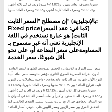
سنويا ويصرف العائد شهريا، و11.875% سنويا ويصرف كل ثلاثة أشهر،
و12.125% ويصرف العائد كل 6 أشهر، و12.5% ويصرف العائد سنويا.
إن مصطلح "السعر الثابت" (بالإنجليزية:
Fixed price)‏ (كما في: عقد السعر
الثابت) هو عبارة تستخدم في اللغة
الإنجليزية تعني أنه غير مسموح بـ
المساومةعلى سعر البضاعة أو، على نحو
أقل شيوعًا، سعر الخدمة.
سعر البنك المركزي للإئتمان و الخصم المتوسط الشهرى لسعر الفائدة;
أذون الخزانة المصرية للسوق الثانوى مؤشر لمتوسط سعر العائد للّيلة
واحدة للتعاملات بين البنوك - conia; النوع الأول: شهادة أميرالد ذات عائد
ثابت تتراوح الفائدة بين 11.75% سنويا ويصرف العائد شهريا، و11.875%
سنويا ويصرف كل ثلاثة أشهر، و12.125% ويصرف العائد كل 6 أشهر،
و12.5% ويصرف العائد سنويا. وأخيراً واصلت أسعار الفائدة في أسواق ما
بين البنوك انخفاضها في الربع الثالث بسبب التيسير النقدي العالمي، كما
انخفض الفرق بين سعر الإيبور وسعر الليبور على الدولار. أسعار الفائدة