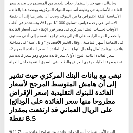
وبالتالي ، فهو خيار استثمار جذاب للعديد من المستثمرين. تحديد سعر
الفائدة الأساسية هي وظيفة أساسية للبنوك المركزية، ويقصد هنا بالفائدة
الأساسية، كلفة الاقتراض ما بين البنوك، ويجب أن نشير هنا إلى أن نقطة
الأساس هي وحده قياسية تساوي 1/1000 من 1%، وتستخدم في أغلب
الأوقات لحساب البنك المركزي فى مصر قرر الإبقاء على أسعار الفائدة
والخصم للمرة الرابعة على التوالى رغم تراجع التضخم إلى أدنى مستوى
فى الثمانية أشهر الماضية .. وقال الخبير الأقتصادي” وائل عنبة” فى مداخلة
هاتفية لبرنامج “مال وأعمال أنواع أسعار الفائدة 1. سعر الفائدة المعوم 2..
سعر الفائدة الثابتة النوع الأول/ سعر فائدة معوم. وهو سعر فائدة يتم
تحديده وفقا لآليات وقوى العرض والطلب في السوق النقدية داخل الدولة.
نبقى مع بيانات البنك المركزي حيث تشير
إلى أن هامش المتوسط المرجح لأسعار
الفائدة للبنوك التقليدية (سعر الإقراض
مطروحا منها سعر الفائدة على الودائع)
على الريال العماني قد ارتفعت بمقدار
8.5 نقطة
النوع الأول: شهادة أميرالد ذات عائد ثابت تتراوح الفائدة بين 11.75%