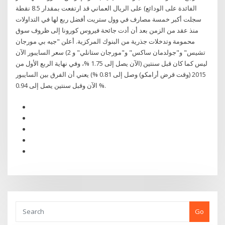
الفائدة على الودائع) على الريال العماني قد ارتفعت بمقدار 8.5 نقطة
سجلت أكبر خمسة مصارف في وول ستريت أفضل ربع لها في التداولات
منذ عقد من الزمن بعد أن أدت جائحة فيروس كورونا إلى ظروف سوق
محمومة وتدخلات جذرية من البنوك المركزية. أعلن "جيه بي مورجان
تشيس" و"جولدمان ساكس" و"مورجان ستانلي" و 2) سعر السايبور الآن
ليس كما كان قبل سنتين (الآن يصل إلى 1.75 %، وفي نهاية الربع الأول من
2015 (وقت قرض أرامكو) وصل إلى 0.81 %) يعني أن الفرق بين السايبور
الآن وقبل سنتين يصل إلى 0.94 %.
Go