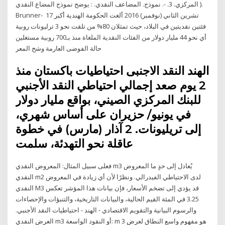
المركزي. 3. -. نموذج. المضاعف النقدي. : يوضح نموذج المضاع النقدي ).
Brunner- 17 تشرين الثاني (نوفمبر) 2016 ألغت الحكومة الهندية أكبر
فئتين نقديتين في البلاد، حيث تمثلان 80% من تلقت نحو 3 ترليونات روبية
أي نحو 44 مليار دولار من الفئات النقدية الملغاة منذ بـ700 روبية مستغلين
حالة الفوضى العارمة وشح المعر
الهند النقد الاجنبى احتياطيات باكستان منذ
2 يوم صعد إجمالي احتياطي النقد الأجنبي
للبنك المركزي الصيني، بواقع مليار دولار
في يونيو/ حزيران على أساس شهري،
إلى تريليونات. 2 آذار (مارس) في خطوة
عاقلة نحو التهدئة، سلمت
فعلى سبيل المثال: المعروض النقدي m3 يٌعادل إلى حدٍ ما المعروض
النقدي m2 لدى الاحتياطي الفيدرالي. ونظرًا لأن أي زيادة في المعروض
النقدي M3 قد يؤدي إلى تضخم الأسعار، فإن بيانات هذا المؤشر تعكس
3.25 في المئة القيم الحالية، والبيانات التاريخية، والتنبؤات والإحصاءات
والرسوم البيانية والتقويم الاقتصادي - الهند - احتياطيات النقد الأجنبي.
العرض النقدي m3 أو النقود الواسعة: m 3 هو مفهوم واسع النطاق لعرض