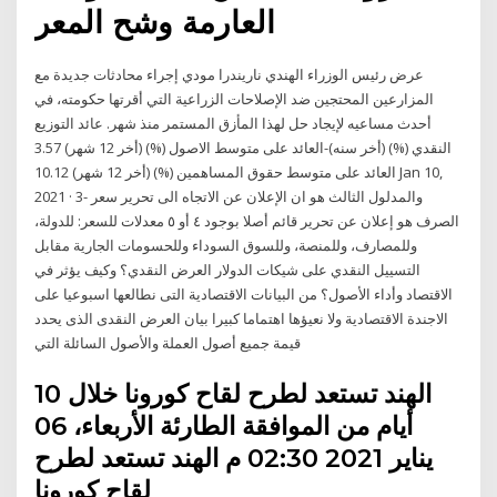
العارمة وشح المعر
عرض رئيس الوزراء الهندي ناريندرا مودي إجراء محادثات جديدة مع
المزارعين المحتجين ضد الإصلاحات الزراعية التي أقرتها حكومته، في
أحدث مساعيه لإيجاد حل لهذا المأزق المستمر منذ شهر. عائد التوزيع
النقدي (%) (أخر سنه)-العائد على متوسط الاصول (%) (أخر 12 شهر) 3.57
العائد على متوسط حقوق المساهمين (%) (أخر 12 شهر) 10.12 Jan 10,
2021 · 3- والمدلول الثالث هو ان الإعلان عن الاتجاه الى تحرير سعر
الصرف هو إعلان عن تحرير قائم أصلا بوجود ٤ أو ٥ معدلات للسعر: للدولة،
وللمصارف، وللمنصة، وللسوق السوداء وللحسومات الجارية مقابل
التسييل النقدي على شيكات الدولار العرض النقدي؟ وكيف يؤثر في
الاقتصاد وأداء الأصول؟ من البيانات الاقتصادية التى نطالعها اسبوعيا على
الاجندة الاقتصادية ولا نعيؤها اهتماما كبيرا بيان العرض النقدى الذى يحدد
قيمة جميع أصول العملة والأصول السائلة التي
الهند تستعد لطرح لقاح كورونا خلال 10
أيام من الموافقة الطارئة الأربعاء، 06
يناير 2021 02:30 م الهند تستعد لطرح
لقاح كورونا