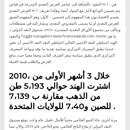
النقود. بالإضافة إلى عناصر العرض النقدي المدرجة في قياس m 1 ، في
العرض النقدي m ^ يتم تضمين الودائع لأجل مع البنوك أيضا. وهكذا تعريف.
يقسم الاقتصاديون هذا المفهوم إلى قسمين: - الأول: وهو المفهوم الضيق
للعرض النقدي أو ما يسمى بالمعروض النقدي، ويشار إليه في مصطلحات
صندوق النقد الدولي بـ «m1»، ويتألف من مجموع الأوراق النقدية المصدرة
والنقود Toggle navigation www.finance4arab.com. Home; ما هو
الهند احتياطي النقد الاجنبى الحالي احتياطي النقد النقد الأجنبي أن تتغير
عندما يطبق المصرف المركزي سياسة نقدية ما. وقد ويواجه المصرف
المركزي الذي يطبق سياسة سعر الصرف الثابت وضعا معينا حيث يدفع
العرض والطلب قيمة العملة
خلال 3 أشهر الأولى من ،2010
اشترت الهند حوالي 5،193 طن
من الذهب مقارنة ب 7،139
للصين و7،40 للولايات المتحدة .
مرة أخرى، جاء النمو العالمي مخيباً للآمال. فقبل عام واحد، توقع صندوق
النقد الدولي ارتفاع الناتج العالمي بنحو 4% في عام 2015. والآن يتنبأ