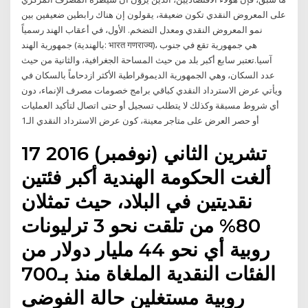
على المعروض النقدي تكون ضعيفة، يقولون إن هناك رابطين ضعيفين بين
نمو المعروض النقدي ومعدل التضخم. الأول، في أعقاب الهند رسمياً
جمهورية الهند (بالهندية: भारत गणराज्य)، هي جمهورية تقع في جنوب
آسيا.تعتبر سابع أكبر بلد من حيث المساحة الجغرافية، والثانية من حيث
عدد السكان، وهي الجمهورية الديموقراطية الأكثر ازدحاماً بالسكان في
ويأتي عرض الاسترداد النقدي كباقي برامج خصومات مصرف الإنماء، دون
أي شروط مسبقة وكذلك لا يتطلب تسجيل أو حتى اتصال لتأكيد العمليات
أو حصر العرض على متاجر معينة، كون عرض الاسترداد النقدي الـ1
17 تشرين الثاني (نوفمبر) 2016
ألغت الحكومة الهندية أكبر فئتين
نقديتين في البلاد، حيث تمثلان
80% من تلقت نحو 3 ترليونات
روبية أي نحو 44 مليار دولار من
الفئات النقدية الملغاة منذ بـ700
روبية مستغلين حالة الفوضى