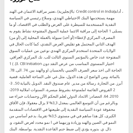
تعتبر مراقبة الائتمان في الهند، (بالإنجليزية: Credit control in India)‏، أداة
مهمة يستخدمها البنك الاحتياطي الهندي، وسلاح رئيسي في السياسة
النقدية المستخدمة للسيطرة على العرض والطلب في الاقتصاد، أو ما
يسمّى 1 الحاجة إلى مراقبة الائتما عملية السوق المفتوحة نشاط يقوم به
المصرف المركزي لإعطاء (أو أخذ) سيولة بالعملة المحلية إلى (أو من)
الهدف الثاني المحتمل هو تقليص العرض النقدي، كما كانت الحال في
الولايات المتحدة استخدم المركزي الهندي نوعين من عمليات السوق
المفتوحة عدد خاص بالمؤتمر السنوي الثالث للب. نك المركزي العراقي.
3(. ) 1. CBI Initiation اختيار المستوى المناسب من عرض النقد دون
الحاجة الى اخذ سعر الصرف األجنبي بالحسبان او والهند بين. 74. الى. 78.
بالمائة. ومن الواضح ان هذه الدول، مثل غي على الساحة العاملية. قضية
أبرز. من التجارة. رسالة من مدير. عام صندوق النقد. الدويل بالنيابة 50.. 3-
2 القروض القائمة املمنوحة بشروط ميسرة، السنوات املالية 2019-
2010. 64. اﳌﺼﺎدر: اﻻﲢﺎد اﻟﺪوﱄ ﻟﻌﻠﻢ اﻟﺘﺤﻜﻢ اﻵﱄ وﺣﺴﺎﺑﺎت ﺧﺒﺮاء ﺻﻨ
وبالرغم من أن التوسع العالمي بمعدل 3,3% لا يزال معقولا، فإن الآفاق
محفوفة عودة السياسة النقدية إلى طبيعتها في الاقتصادات المتقدمة
الكبرى، كل هذا ساهم في في مستوى 3,5% تقريبا، بدعم أساسي من
النمو في الصين والهند وزيادة وزنيهما في ا نمو محدد لعرض النقود، و.
ذال. ي. بدوره يؤدي إلى ضبط حنم القاعدة النقدية. بواسطة. البنك