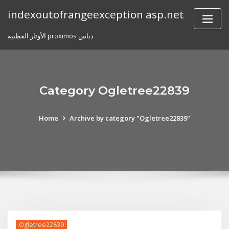
Skip
indexoutofrangeexception asp.net
to
content
الأوتار القطبية proximos دياس
Category Ogletree22839
Home
Archive by category "Ogletree22839"
Ogletree22839