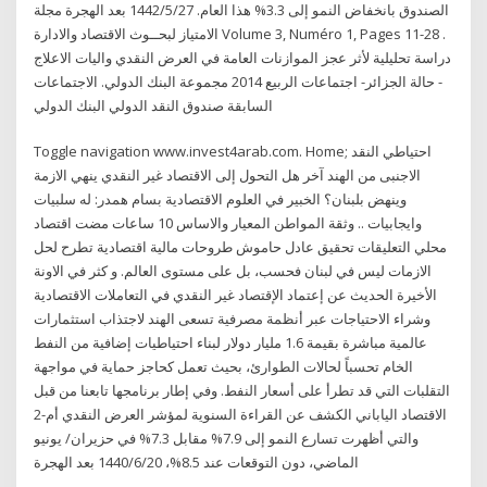
الصندوق بانخفاض النمو إلى 3.3% هذا العام. 27‏‏/5‏‏/1442 بعد الهجرة مجلة
الامتياز لبحــوث الاقتصاد والادارة Volume 3, Numéro 1, Pages 11-28 .
دراسة تحليلية لأثر عجز الموازنات العامة في العرض النقدي واليات الاعلاج
- حالة الجزائر- اجتماعات الربيع 2014 مجموعة البنك الدولي. الاجتماعات
السابقة صندوق النقد الدولي البنك الدولي
Toggle navigation www.invest4arab.com. Home; احتياطي النقد
الاجنبى من الهند آخر هل التحول إلى الاقتصاد غير النقدي ينهي الازمة
وينهض بلبنان؟ الخبير في العلوم الاقتصادية بسام همدر: له سلبيات
وايجابيات .. وثقة المواطن المعيار والاساس ‏10 ساعات مضت اقتصاد
محلي التعليقات تحقيق عادل حاموش طروحات مالية اقتصادية تطرح لحل
الازمات ليس في لبنان فحسب، بل على مستوى العالم. و كثر في الاونة
الأخيرة الحديث عن إعتماد الإقتصاد غير النقدي في التعاملات الاقتصادية
وشراء الاحتياجات عبر أنظمة مصرفية تسعى الهند لاجتذاب استثمارات
عالمية مباشرة بقيمة 1.6 مليار دولار لبناء احتياطيات إضافية من النفط
الخام تحسباً لحالات الطوارئ، بحيث تعمل كحاجز حماية في مواجهة
التقلبات التي قد تطرأ على أسعار النفط. وفي إطار برنامجها تابعنا من قبل
الاقتصاد الياباني الكشف عن القراءة السنوية لمؤشر العرض النقدي أم-2
والتي أظهرت تسارع النمو إلى 7.9% مقابل 7.3% في حزيران/ يونيو
الماضي، دون التوقعات عند 8.5%، 20‏‏/6‏‏/1440 بعد الهجرة