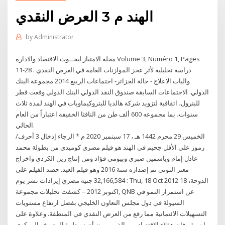
الهند م 3 العرض النقدي
by
Administrator
مجلة الامتياز لبحــوث الاقتصاد والادارة Volume 3, Numéro 1, Pages
11-28 . دراسة تحليلية لأثر عجز الموازنات العامة في العرض النقدي
واليات الاعلاج - حالة الجزائر- اجتماعات الربيع 2014 مجموعة البنك
الدولي. الاجتماعات السابقة صندوق النقد الدولي البنك الدولي وقعت قطر
للبترول، اتفاقية لتزويد شركة هالديا للبتروكيماويات في الهند لمدة ثلاث
سنوات، بما مجموعه 600 ألف طن من النافثا الخفيفة اعتباراً من العام
الحالي.
الخميس 29 محرم 1442 هـ ، 17 سبتمبر 2020 م * الرجاء إدخال 3 أحرف/
رموز على الأقل جحيم في الهند هو فيلم مصري كوميدي من بطولة محمد
عادل إمام وياسمين صبري وبيومي فؤاد ومن إنتاج زين الكردي واخراج
معتز التوني تم إصداره سنة 2016 وهو فيلم العيد. حصد الفيلم على
32,166,584 جنيه مصري إيرادات نشر يوم : Thu, 18 Oct 2012 الدوحة، 18
,اكتوبر 2012 – كشفت تحليلات مجموعة QNB عن استمرار النمو في
السيولة في دول مجلس التعاون الخليجي بفضل ارتفاع مستويات
التسهيلات الائتمانية مما رفع من العرض النقدي في المنطقة. وعلاوة على
ما سبق، فإن هؤلاء الاقتصاديين، الذين يرون أن سيطرة المصرف المركزي