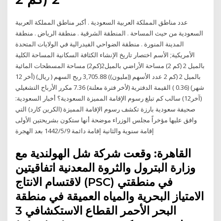
عدد مناطق المملكة العربية السعودية . أكبر مناطق المملكة العربية
السعودية من حيث المساحة . المنطقة الشرقية . منطقة الرياض . منطقة
المدينة المنورة . منطقة الضواحي الفيدرالية في الولايات المتحدة
الأمريكية; الأسم اختصار تاريخ الإنشاء الكثافة السكانية المساحة الكلية
بالميل 2 (كم 2) مساحة الأراضي بالميل2(كم2) مساحة المسطحات المائية
بالميل 2 (كم 2 عدد الأسهم ((مليون)) 3,705.88 ربح السهم ( ريال) (أخر 12
شهر) (0.36 ) القيمة الدفترية (لأخر فترة معلنة) 7.36 مكرر الأرباح التشغيلي
(آخر12) سالب كم تبلغ رسوم الإقامة المميزة السعودية؟ أخبار السعودية:
صحيفة سعودية بارزة تكشف رسوم الإقامة المميزة (الكرين كارد) التي
وافق عليها مؤخراً مجلس الوزراء موضحة أنها ستكون بشريحتين الأولى
إقامة سنوية والثانية إقامة دائمة 9‏‏/5‏‏/1442 بعد الهجرة
القاهرة: وقعت شركة شل الهولندية مع
وزارة البترول والثروة المعدنية اتفاقيتين
لاقتسام الانتاج (PSC) في منطقتي
الامتياز البحرية والمياه العميقة في منطقة
البحر الأحمر القطاع الاستكشافي 3