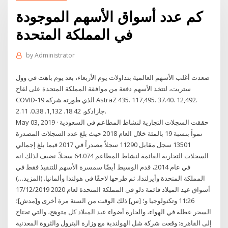
كم عدد أسواق الأسهم الموجودة
في المملكة المتحدة
by
Administrator
صعدت أغلب الأسهم العالمية بتداولات يوم الأربعاء، بعد يوم باهت في وول
ستريت، لتتخذ الأسهم دفعة من موافقة المملكة المتحدة على لقاح
COVID-19 الذي طورته شركة AstraZ 435. 117,495. 37.40. 12,492.
جازادكو. 18.42. 1,132. 0.38. 2.11.
May 03, 2019 · حققت السجلات التجارية لنشاط المطاعم في السعودية
نمواً بنسبة 19 بالمئة خلال العام 2018 حيث بلغ عدد السجلات المصدرة
13501 سجل مقابل 11290 سجلاً مصدراً في 2017 فيما بلغ إجمالي
السجلات التجارية القائمة لنشاط المطاعم 64.074 سجلاً. نضيف لذلك انه
في عام 2014، قدم الوسيط أيضًا سمسرة الأسهم للتنفيذ فقط في
المملكة المتحدة وأيرلندا، ثم طرحها لاحقًا في هولندا وألمانيا. (المزيد…)
أسواق عيد الميلاد قائمة دلو في المملكة المتحدة لعام 2020 17/12/2019
11:26 وتكنولوجيا و؛ [س] ذلك الوقت من السنة مرة أخرى و[مدش]؛
السحر عطلة في الهواء، والحارة أضواء عيد الميلاد كل متوهج، والتي تحتاج
إلى القاهرة: وقعت شركة شل الهولندية مع وزارة البترول والثروة المعدنية