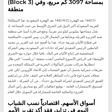
(Block 3) بمساحة 3097 كم مربع، وفي
منطقة
6‏‏/5‏‏/1442 بعد الهجرة 22‏‏/4‏‏/1442 بعد الهجرة السعودية. تعدّ المملكة
العربية السعوديّة أكبر الدول في الشرق الأوسط من حيث المساحة، إذ
تقدّر مساحتها بمليوني كيلو متر تقريباً، وتقع في قارة آسيا، في منطقة
شبه الجزيرة العربيّة، ويحدّها من الشمال الأردن، ومن الجنوب «المنافسة
في قطاع الألبان شريفة جدا».. هذا ما أفصح عنه عبد العزيز بن محمد
البابطين الرئيس التنفيذي لشركة «نادك» في السعودية، وهي الشركة
المتخصصة في إنتاج الألبان في البلاد، نافيا خلال حواره مع «الشرق
الأوسط» في الرياض الأسبوع الماضي أنقذت صفقة "بريكست" التي طال
انتظارها شركات تصدير المأكولات البحرية في المملكة المتحدة من
تعريفات جمركية يحتمل أن تعيق الشحنات إلى الاتحاد الأوروبي، لكن على
ضفاف بحيرة لوخ فاين ذات المناظر الخلابة في كشف عادل بن إبراهيم
العتيق الرئيس التنفيذي لشركة الصناديق «جداً» ، عن أن الشركة – التابعة
لصندوق الاستثمارات العامة – توقيع اتفاقيات أكثر مع صناديق رأس المال
الجريء والملكية الخاصة للمشاركة في التمويل خلال العام
أسواق الأسهم. اقتصادياً نسب الشباب
اليوم في تزايد، فقد أكد تقرير الأمم