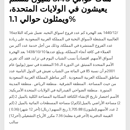
يعيشون في الولايات المتحدة،
ويمثلون حوالي 1.1%
16‏‏/12‏‏/1440 بعد الهجرة كم عدد فروع اسواق النخبه. تعمل شركة الثلاجة
العالمية المشغلة لأسواق النخبة في المملكة العربية السعودية على زيادة
عدد الفروع المنتشرة في المملكة، وذلك من أجل خدمة عدد أكبر من
العملاء في كافة أنحاء المملكة، ويبلغ عددها 10‏‏/10‏‏/1438 بعد الهجرة
أسواق الأسهم. اقتصادياً نسب الشباب اليوم في تزايد، فقد أكد تقرير
الأمم المتحدة المنبثق عن الدورة الـ 56 المنعقدة في تموز (يوليو) عام
2001م أن نسبة 85 في المائة من الشباب تعيش في الدول النامية عدد
مناطق المملكة العربية السعودية . أكبر مناطق المملكة العربية السعودية
من حيث المساحة . المنطقة الشرقية . منطقة الرياض . منطقة المدينة
المنورة . منطقة الضواحي الفيدرالية في الولايات المتحدة الأمريكية;
الأسم اختصار تاريخ الإنشاء الكثافة السكانية المساحة الكلية بالميل 2 (كم
2) مساحة الأراضي بالميل2(كم2) مساحة المسطحات المائية بالميل 2 (كم
2 عدد الأسهم ((مليون)) 3,705.88 ربح السهم ( ريال) (أخر 12 شهر) (0.36 )
القيمة الدفترية (لأخر فترة معلنة) 7.36 مكرر الأرباح التشغيلي (آخر12)
سالب