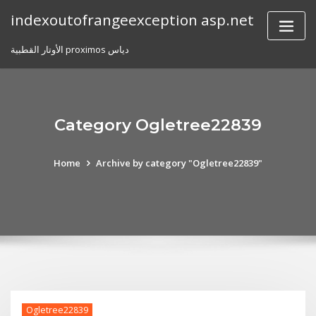
Skip
indexoutofrangeexception asp.net
to
content
الأوتار القطبية proximos دياس
Category Ogletree22839
Home
Archive by category "Ogletree22839"
Ogletree22839