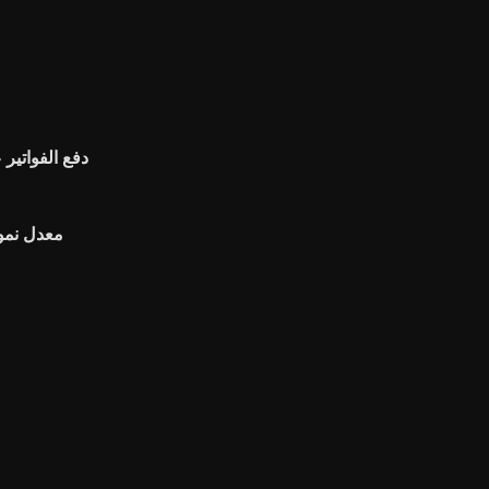
دفع الفواتير 
معدل نمو الأرب