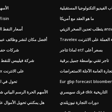
ب الفيديو التكنولوجيا المستقبلية
الأسهم
ما هو العقد مع أمريكا
الأسهم الأمازون isin
 answers.com
أسعار النفط ال
Tr شراء العملة على الانترنت
أفضل مكان لنشر وظائف عبر ال
لماذا تتاجر etf بسعر أعلى
شركات حفر ا
تاجر تقني بواسطة جميل برقية
شركة فيليبس للنفط ن
تجارة العامة الآجلة الاستعراضات
ملف turbotax على الانترنت
Eur gbp forecast bloombe
تحول في ال
فرنك سويسري dkk التاريخية
الأسهم الحرة الرسم البياني ش
دورات التجارة نيوزيلندي
هل يمكنني تحويل الأموال عل