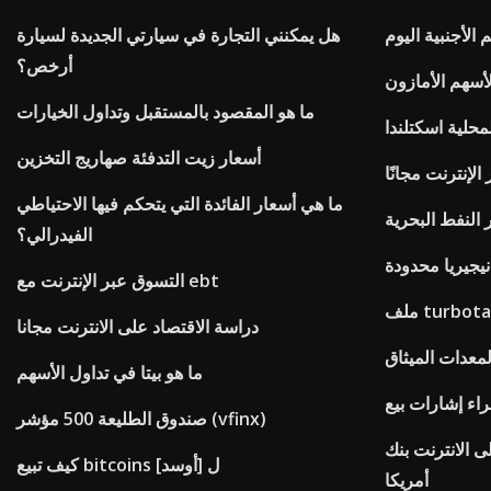
 الأجنبية اليوم
هل يمكنني التجارة في سيارتي الجديدة لسيارة
أرخص؟
ما هو المقصود بالمستقبل وتداول الخيارات
محلية اسكتلندا
أسعار زيت التدفئة صهاريج التخزين
إنترنت مجانًا
ما هي أسعار الفائدة التي يتحكم فيها الاحتياطي
لنفط البحرية
الفيدرالي؟
يجيريا محدودة
التسوق عبر الإنترنت مع ebt
دراسة الاقتصاد على الانترنت مجانا
معدات الميثاق
ما هو بيتا في تداول الأسهم
راء إشارات بيع
صندوق الطليعة 500 مؤشر (vfinx)
ى الانترنت بنك
كيف تبيع bitcoins ل [أوسد]
أمريكا