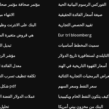
الفوركس الرسوم البيانية الحية
مؤتمر صحافة مؤتمر صحا
صيغة أسعار الفائدة الحقيقية
الانتهاء 
تقييد الحصص التجارية
Td البنك على الانترنت وظ
Eur trl bloomberg
هي قروض متغيرة الس
سميث المخطط أساسيات
تبديل ال
التايلندي لسنغافورة تاريخ الدولار
مؤشر الر
أسعار القهوة التاريخية في الهند
معدل الفائدة ا
راض البرمجيات التجارية الثنائية
تكلفة تنظيف تسرب الن
سعر النفط وسعر السهم
شكل حساب التداول pdf
كيف يتكون النفط الخام ويكيبيديا
عملات الدولار الفضة ا
البنك من مخزون بيني أمريكا
تحليل