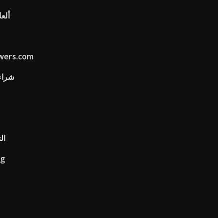
ألعا
يتطلب تعدين الصخر الزيتي
avelex
ال
rg