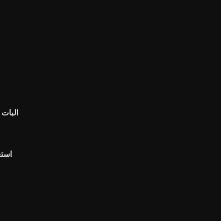
البات 
استع