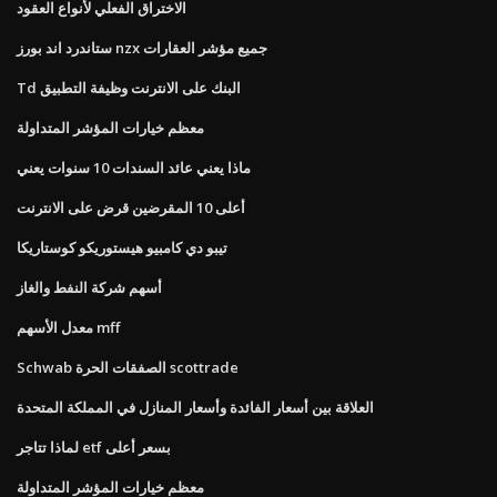
الاختراق الفعلي لأنواع العقود
ستاندرد اند بورز nzx جميع مؤشر العقارات
Td البنك على الانترنت وظيفة التطبيق
معظم خيارات المؤشر المتداولة
ماذا يعني عائد السندات 10 سنوات يعني
أعلى 10 المقرضين قرض على الانترنت
تيبو دي كامبيو هيستوريكو كوستاريكا
أسهم شركة النفط والغاز
معدل الأسهم mff
Schwab الصفقات الحرة scottrade
العلاقة بين أسعار الفائدة وأسعار المنازل في المملكة المتحدة
لماذا تتاجر etf بسعر أعلى
معظم خيارات المؤشر المتداولة