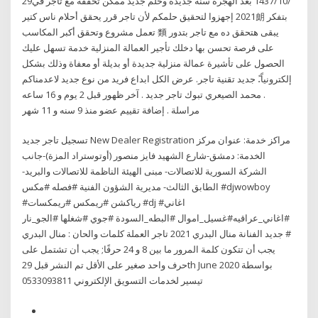
29‏‏/10‏‏/1437 بعد الهجرة سنة جديدة وحلم جديد ممكن تحققه مع تاجر في
2021 إجهزوا لتحقيق حلمكم لأن تاجر قرر يحقق أحلام ناس كتير朗 بتفكر
تعمل مشروع وتحقق أكبر المكاسب 類 يبقى هتحقق ده مع تاجر بتدور
على فرصة تحسن بها دخلك تأجير العمالة المنزلية خدمة تسهل عليك
الحصول على تأشيرة عمالة منزلية جديدة أو بديلة أو معفاة وذلك بشكل
إلكترونياً.ً جديد تقنية تاجر. عرض الكل ابداع فريد من نوع جديد لاعدمناكم
. محمد الصيعري تبوك تاجر جديد . آخر ظهور قبل 2 يوم و 16 ساعه
مراسلة . إضافة تقييم عضو منذ 9 سنه و 11 شهر
تسجيل تاجر جديد New Dealer Registration مراكز خدمة: عنوان مركز
الخدمة: دمشق-شارع الشهيد فايز منصور (أوتوستراد المزة)-جانب
الشركة السورية للاتصالات- مبنى الهيئة الناظمة للاتصالات والبريد-
الطابق الثالث- مديرية الشؤون الفنية #فصله #مكس #djwowboy
#رياكشن #ريمكس #ريمكسات #dj #اغاني
#اغاني_عراقيه#غسيل_اموال #البطه_السودة #جوي #شغلها #الجو_نار
# جديد الفنانة منال البدري 2021 تاجر العملة كلمات والحان : منال البدري
يجب أن تتكون كلمة المرور ما بين 8 و 24 حرفًا; يجب أن تشتمل على
حرف واحد صغير على الأقل تم النشر قبل 29th June 2020 بواسطة
تيسير لخدمات التسويق الإلكتروني 0533093811