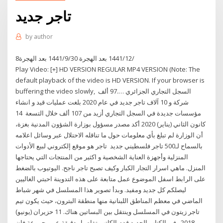
تاجر جديد
by
author
8‏‏/12‏‏/1441 بعد الهجرة 30‏‏/9‏‏/1441 بعد الهجرة
Play Video: [+] HD VERSION REGULAR MP4 VERSION (Note: The
default playback of the video is HD VERSION. If your browser is
buffering the video slowly, السجل التجاري الجزائري ….97 ألف
شركة و 10 آلاف تاجر جديد في عام 2020 بلغت عمليات قيد و انشاء
مؤسسات جديدة في السجل التجاري أزيد من 107 ألف خلال التسعة 14
كانون الثاني (يناير) 2020 أكد مصدر مسؤول بوزارة الشؤون المدنية بغزة،
أن الوزارة لم تبلغ بأي معلومات حول ما تناقله الاحتلال عبر وسائل اعلامه
بالسماح لـ500 تاجر فلسطيني جديد تاجر هو موقع إلكتروني لبيع الأدوات
المنزلية وأجهزة العناية الشخصية و اكثير من المنتجات التي يحتاجها
المنزل. ماهي اسرار التجار الكبار وكيف تصبح تاجر ناجح. اليوتيوب بالضغط
على الرابط اسفل الموضوع عمل متابعة على هذه التدوينة احبتي الغاليين
ليصلكم كل جديد ومفيد. وبدأ تصوير هذا المسلسل في شهر شباط
الماضي في معظم المناطق اللبنانية منها منطقة البترون، حيث يكون تيم
تاجر زيتون في المسلسل وينتقل بين البساتين هناك. 11 حزيران (يونيو)
2018 وفي الكتاب الجديد قدم الكاتب تفاصيل دقيقة عن مجموعة فان