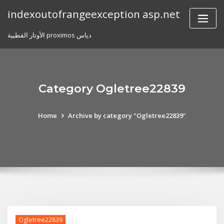
Skip
indexoutofrangeexception asp.net
to
content
الأوتار القطبية proximos دياس
Category Ogletree22839
Home
Archive by category "Ogletree22839"
Ogletree22839