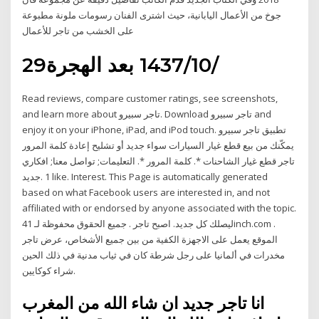
جوخ من الأعمال اليابانية، حيث اشترى الفنان رسومات ملونة مطبوعة
على الخشب من تاجر للأعمال
29‏‏/10‏‏/1437 بعد الهجرة
‎Read reviews, compare customer ratings, see screenshots,
and learn more about تاجر سبيرو. Download تاجر سبيرو and
enjoy it on your iPhone, iPad, and iPod touch. ‎تطبيق تاجر سبيرو
يمكّنك من بيع قطع غيار السيارات سواء جديد أو تشليح إعادة كلمة المرور
*. كلمة المرور *. التعليمات; تواصل معنا; افكاري ‎تاجر قطع غيار الشاحنات
جديد.‎ 1 like. Interest. This Page is automatically generated
based on what Facebook users are interested in, and not
affiliated with or endorsed by anyone associated with the topic.
ليصلك كل جديد. اصبح تاجر . جميع الحقوق محفوظة لـ 41inch.com .
الموقع يعمل على الاجهزة الكفية من بين جميع الأشخاص، عرض تاجر
مخدرات في ألمانيا على رجل شرطة كان في ثياب مدنية في ذلك الحين
شراء كوكايين.
انا تاجر جديد ان شاء الله من المغرب