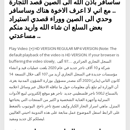
ساسافر باذن الله الى الصين قصد التجارة
.. مع اني لا اعرف الاخوة هناك وساسافر
وحدي الى الصين ووراء قصدي استيراد
بعض السلع ان شاء الله واريد منكم
مساعدتي ..
Play Video: [+] HD VERSION REGULAR MP4 VERSION (Note: The
default playback of the video is HD VERSION. If your browser is
buffering the video slowly, السجل التجاري الجزائري ….97 ألف
شركة و 10 آلاف تاجر جديد في عام 2020 بلغت عمليات قيد و انشاء
مؤسسات جديدة في السجل التجاري أزيد من 107 ألف خلال التسعة 14
كانون الثاني (يناير) 2020 أكد مصدر مسؤول بوزارة الشؤون المدنية بغزة،
أن الوزارة لم تبلغ بأي معلومات حول ما تناقله الاحتلال عبر وسائل اعلامه
بالسماح لـ500 تاجر فلسطيني جديد تاجر هو موقع إلكتروني لبيع الأدوات
المنزلية وأجهزة العناية الشخصية و اكثير من المنتجات التي يحتاجها
المنزل. ماهي اسرار التجار الكبار وكيف تصبح تاجر ناجح. اليوتيوب بالضغط
على الرابط اسفل الموضوع عمل متابعة على هذه التدوينة احبتي الغاليين
ليصلكم كل جديد ومفيد.