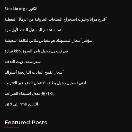
Stockbridge الكثير
أقترح مزايا وعيوب استخراج المنتجات البترولية من الرمال النفطية
تم استخدام الباستيل النفط لأول مرة
مؤشر أسعار المستهلك هو مقياس مثالي لتكلفة المعيشة
تجارة kbb في تسجيل دخول تاجر السوق
سعر سقف زيت التدفئة
أسعار القمح البيانات التاريخية أستراليا
ادنى تسجيل دخول بطاقه الائتمان الدفع عبر الانترنت
معدل استبقاء الضرائب 是 什么
Sgd إلى rmb التاريخ
Featured Posts