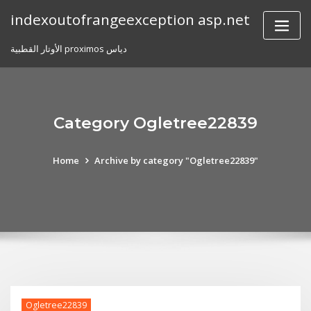
Skip
indexoutofrangeexception asp.net
to
content
الأوتار القطبية proximos دياس
Category Ogletree22839
Home
Archive by category "Ogletree22839"
Ogletree22839