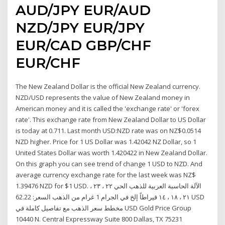
AUD/JPY EUR/AUD
NZD/JPY EUR/JPY
EUR/CAD GBP/CHF
EUR/CHF
The New Zealand Dollar is the official New Zealand currency.
NZD/USD represents the value of New Zealand money in
American money and it is called the 'exchange rate' or 'forex
rate'. This exchange rate from New Zealand Dollar to US Dollar
is today at 0.711. Last month USD:NZD rate was on NZ$0.0514
NZD higher. Price for 1 US Dollar was 1.42042 NZ Dollar, so 1
United States Dollar was worth 1.420422 in New Zealand Dollar.
On this graph you can see trend of change 1 USD to NZD. And
average currency exchange rate for the last week was NZ$
1.39476 NZD for $1 USD. الآلة الحاسبة العربية للذهب الحي ٢٢ ، ٢٣ ،
٢١ ، ١٨ ، ١٤ قيراطاً إلخ في الجرام 1 غرام من الذهب السعر: 62.22 USD
مخطط سعر الذهب مع تفاصيل كاملة في USD Gold Price Group
10440 N. Central Expressway Suite 800 Dallas, TX 75231