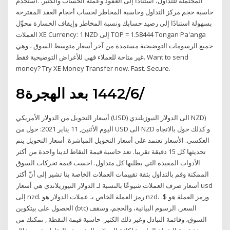
المحتملة للتداول، استنادًا إلى العقود وعملة الحساب والكثير. .استخدم
حاسبة حجم مركز التداول وحاسبة المخاطر لحساب أحجام العقد المقترحة
بسهولة استنادًا إلى رصيد حسابك ونسبة المخاطر وإيقاف الخسارة محوِّل
العملات XE Currency: 1 NZD إلى TOP = 1.58444 Tongan Pa'anga
جميع الرسومات التوضيحية مستمدة من آخر أسعار متوسط السوق ، وهي
غير متاحة للعملاء فهي للأغراض التوضيحية فقط. Want to send
money? Try XE Money Transfer now. Fast. Secure.
8‏‏/6‏‏/1442 بعد الهجرة
أسعار التحويل من الدولار الأمريكي (USD) الى الدولار النيوزيلندي NZD)
اليوم الأثنين, 11 يناير 2021: حول من USD الى NZD و كذلك حول بالاتجاه
العكسي. الأسعار تعتمد على أسعار التحويل المباشرة. أسعار التحويل يتم
تحديثها كل 15 دقيقة تقريبا. تعد حاسبة قيمة النقاط لدينا واحدة من أكثر
الأدوات المفيدة التي يطلبها كل متداول. احسب قيمة تحركات السوق
الممكنة وقم بالتداول بثقة تقييمات العملات الخاصة بنا تشير إلى أنّ أكثر
أسعار صرف العملات شيوعًا بالنسبة لـ الدولار النيوزيلاندي هي أسعار usd
إلى nzd. رمز العملة الخاص بـ عملات الدولار هو nzd، ورمز العملة هو $.
الحصول على بيتكوين (btc) السعر، الرسوم البيانية، والحجم، وسقف
السوق، وقائمة التبادل وغير ذلك الكثير. حاسبة قيمة النقطة , تمكنك من