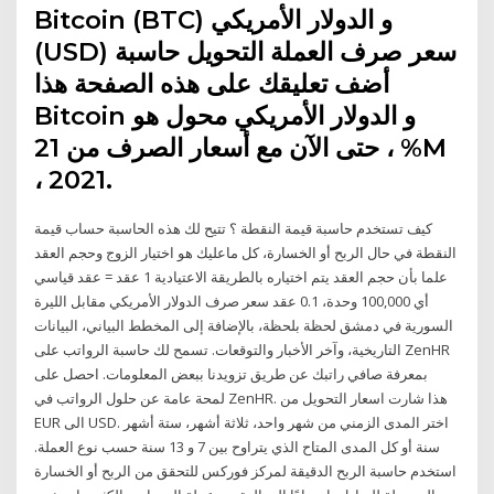
Bitcoin (BTC) و الدولار الأمريكي
(USD) سعر صرف العملة التحويل حاسبة
أضف تعليقك على هذه الصفحة هذا
Bitcoin و الدولار الأمريكي محول هو
حتى الآن مع أسعار الصرف من 21 ، %M
، 2021.
كيف تستخدم حاسبة قيمة النقطة ؟ تتيح لك هذه الحاسبة حساب قيمة
النقطة في حال الربح أو الخسارة، كل ماعليك هو اختيار الزوج وحجم العقد
علما بأن حجم العقد يتم اختياره بالطريقة الاعتيادية 1 عقد = عقد قياسي
أي 100,000 وحدة، 0.1 عقد سعر صرف الدولار الأمريكي مقابل الليرة
السورية في دمشق لحظة بلحظة، بالإضافة إلى المخطط البياني، البيانات
التاريخية، وآخر الأخبار والتوقعات. تسمح لك حاسبة الرواتب على ZenHR
بمعرفة صافي راتبك عن طريق تزويدنا ببعض المعلومات. احصل على
لمحة عامة عن حلول الرواتب في ZenHR. هذا شارت اسعار التحويل من
EUR الى USD. اختر المدى الزمني من شهر واحد، ثلاثة أشهر، ستة أشهر
سنة أو كل المدى المتاح الذي يتراوح بين 7 و 13 سنة حسب نوع العملة.
استخدم حاسبة الربح الدقيقة لمركز فوركس للتحقق من الربح أو الخسارة