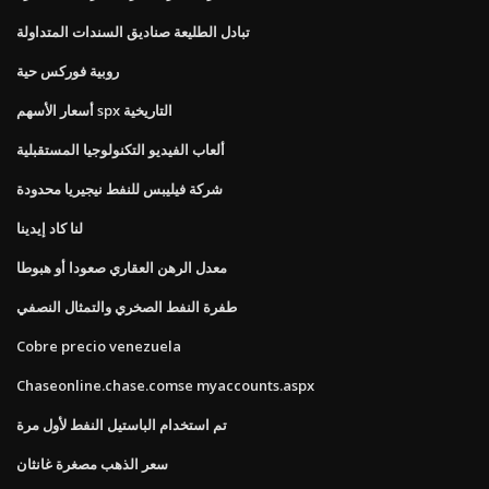
تبادل الطليعة صناديق السندات المتداولة
روبية فوركس حية
أسعار الأسهم spx التاريخية
ألعاب الفيديو التكنولوجيا المستقبلية
شركة فيليبس للنفط نيجيريا محدودة
لنا كاد إيدينا
معدل الرهن العقاري صعودا أو هبوطا
طفرة النفط الصخري والتمثال النصفي
Cobre precio venezuela
Chaseonline.chase.comse myaccounts.aspx
تم استخدام الباستيل النفط لأول مرة
سعر الذهب مصغرة غانثان