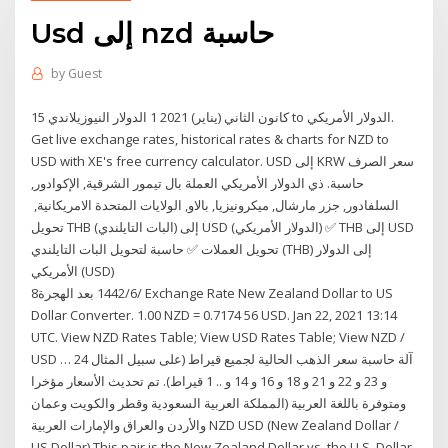
Usd إلى nzd حاسبة
by
Guest
15 كانون الثاني (يناير) 2021 1 الدولار النيوزيلاندي to الدولار الأمريكي.
Get live exchange rates, historical rates & charts for NZD to
USD with XE's free currency calculator. USD إلى KRW سعر الصرف
حاسبة. ذي الدولار الأمريكي العملة بال تيمور الشرقية, الإكوادور,
السلفادور, جزر مارشال, ميكرونيزيا, بالاو, الولايات المتحدة الامريكانية,
تحويل THB (البات التايلندي) إلى USD (الدولار الأمريكي) ✅ THB إلى USD
تحويل العملات ✅ حاسبة لتحويل البات التايلندي (THB) إلى الدولار
الأمريكي (USD)
8‏‏/6‏‏/1442 بعد الهجرة Exchange Rate New Zealand Dollar to US
Dollar Converter. 1.00 NZD = 0.7174 56 USD. Jan 22, 2021 13:14
UTC. View NZD Rates Table; View USD Rates Table; View NZD /
USD … آلة حاسبة سعر الذهب الحالية لجميع قيراط (على سبيل المثال 24
و 23 و 22 و 21 و 18 و 16 و 14 و .. 1 قيراط). تم تحديث الأسعار مؤخرا
ومتوفرة باللغة العربية (المملكة العربية السعودية وقطر والكويت وعمان
والأردن والعراق والإمارات العربية NZD USD (New Zealand Dollar /
US Dollar) This pair is the New Zealand Dollar vs. the U.S. Dollar.